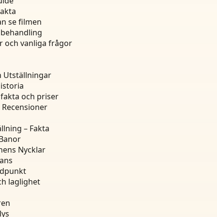
uide
fakta
an se filmen
 behandling
 och vanliga frågor
 Utställningar
istoria
 fakta och priser
ch Recensioner
lning – Fakta
 Banor
hens Nycklar
tans
ndpunkt
ch laglighet
ren
lys