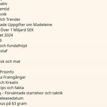
ativ
ramtid
knik
 Och Trender
tade Uppgifter om Madeleine
Över 1 Miljard SEK
et 2024
6
 och fundalhöjd
staf
äsk och mat
Prisinfo
kta Framgångar
ch Kreativ
tips och fakta
 – Förväntade startelvor och taktik
 releasedatum
gmus på 63 gram