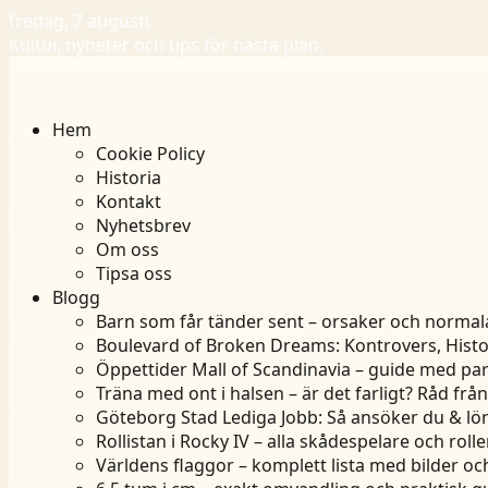
fredag, 7 augusti
Kultur, nyheter och tips för nästa plan.
Hem
Cookie Policy
Historia
Kontakt
Nyhetsbrev
Om oss
Tipsa oss
Blogg
Barn som får tänder sent – orsaker och normal
Boulevard of Broken Dreams: Kontrovers, Histo
Öppettider Mall of Scandinavia – guide med par
Träna med ont i halsen – är det farligt? Råd frå
Göteborg Stad Lediga Jobb: Så ansöker du & lö
Rollistan i Rocky IV – alla skådespelare och rolle
Världens flaggor – komplett lista med bilder oc