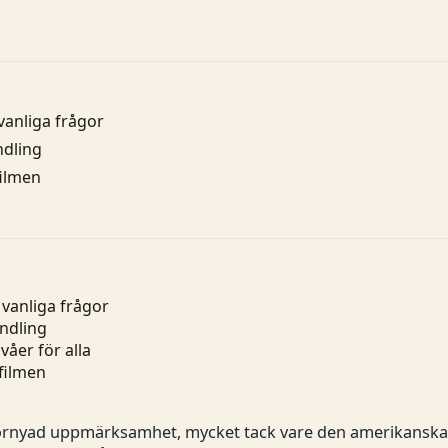
vanliga frågor
ndling
filmen
vanliga frågor
ndling
åer för alla
 filmen
t förnyad uppmärksamhet, mycket tack vare den amerikans