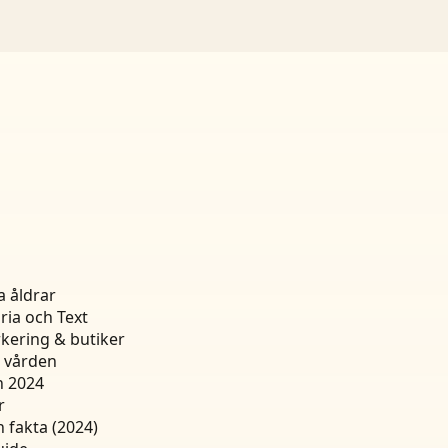
a åldrar
ria och Text
kering & butiker
n vården
n 2024
r
h fakta (2024)