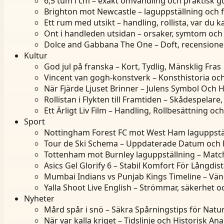
6,5 tum i cm – exakt omvandling och praktisk g
Brighton mot Newcastle – laguppställning och 
Ett rum med utsikt – handling, rollista, var du k
Ont i handleden utsidan – orsaker, symtom och
Dolce and Gabbana The One – Doft, recensioner
Kultur
God jul på franska – Kort, Tydlig, Mänsklig Fras
Vincent van gogh-konstverk – Konsthistoria och
När Fjärde Ljuset Brinner – Julens Symbol Och H
Rollistan i Flykten till Framtiden – Skådespelare,
Ett Ärligt Liv Film – Handling, Rollbesättning o
Sport
Nottingham Forest FC mot West Ham laguppstäl
Tour de Ski Schema – Uppdaterade Datum och
Tottenham mot Burnley laguppställning – Matc
Asics Gel Glorify 6 – Stabil Komfort För Långdis
Mumbai Indians vs Punjab Kings Timeline – Vä
Yalla Shoot Live English – Strömmar, säkerhet o
Nyheter
Mård spår i snö – Säkra Spårningstips för Natu
När var kalla kriget – Tidslinje och Historisk Ana