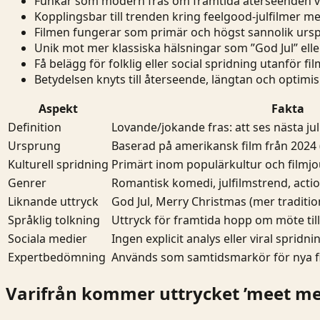
Funkar som modern fras om framtida återseenden vid
Kopplingsbar till trenden kring feelgood-julfilmer m
Filmen fungerar som primär och högst sannolik ursp
Unik mot mer klassiska hälsningar som ”God Jul” elle
Få belägg för folklig eller social spridning utanför fi
Betydelsen knyts till återseende, längtan och optimi
Aspekt
Fakta
Definition
Lovande/jokande fras: att ses nästa jul
Ursprung
Baserad på amerikansk film från 2024 
Kulturell spridning
Primärt inom populärkultur och filmjou
Genrer
Romantisk komedi, julfilmstrend, acti
Liknande uttryck
God Jul, Merry Christmas (mer tradition
Språklig tolkning
Uttryck för framtida hopp om möte till
Sociala medier
Ingen explicit analys eller viral spridn
Expertbedömning
Används som samtidsmarkör för nya fi
Varifrån kommer uttrycket ’meet me