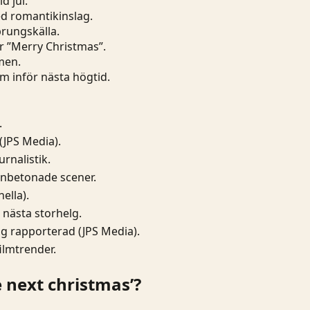
 jul.
ed romantikinslag.
rungskälla.
r ”Merry Christmas”.
lmen.
sm inför nästa högtid.
.
(
JPS Media
).
rnalistik.
onbetonade scener.
ella).
 nästa storhelg.
ing rapporterad (JPS Media).
lmtrender.
 next christmas’?