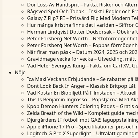
Dör Löss Av Handsprit – Fakta, Risker och Altern
Rågsved Spel Och Tobak – Insikt i Regler och F
Galaxy Z Flip7 FE – Prisvärd Flip Med Modern Te
Hur många kristna finns det i världen – Siffror
Herman Lindqvist Dotter Dödsorsak – Obekräf
Peter Forsberg Net Worth – Nettoförmögenhet 
Peter Forsberg Net Worth – Foppas förmögenh
När firar man påsk – Datum 2024, 2025 och 202
Gravidmage vecka för vecka – Utveckling, mått
Vad Heter Sveriges Kung – Fakta om Carl XVI Gu
Nöje
Ica Maxi Veckans Erbjudande – Se rabatter på l
Dont Look Back In Anger – Klassisk Britpop Låt
Vad Kostar En Biobiljett På Filmstaden – Aktuell 
This Is Benjamin Ingrosso – Popstjärna Med Ä
Kpop Demon Hunters Coloring Pages – Gratis o
Zelda Breath of the Wild – Komplett guide med 
Djurgårdens IF fotboll mot GAIS laguppställning
Apple iPhone 17 Pro – Specifikationer, pris och
Logitech G Pro X Superlight – Ultralätt gamin