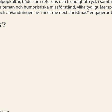
julpopkultur, både som referens och trendigt uttryck i samta
teman och humoristiska missförstånd, vilka tydligt återspe
och användningen av ”meet me next christmas” engagerar b
’?