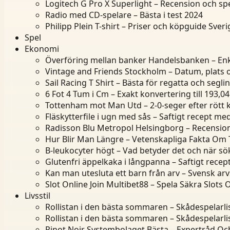
Logitech G Pro X Superlight – Recension och spe
Radio med CD-spelare – Bästa i test 2024
Philipp Plein T-shirt – Priser och köpguide Sveri
Spel
Ekonomi
Överföring mellan banker Handelsbanken – Enk
Vintage and Friends Stockholm – Datum, plats 
Sail Racing T Shirt – Bästa för regatta och segli
6 Fot 4 Tum i Cm – Exakt konvertering till 193,0
Tottenham mot Man Utd – 2-0-seger efter rött 
Fläskytterfile i ugn med sås – Saftigt recept me
Radisson Blu Metropol Helsingborg – Recensioner
Hur Blir Man Längre – Vetenskapliga Fakta Om T
B-leukocyter högt – Vad betyder det och när sö
Glutenfri äppelkaka i långpanna – Saftigt rece
Kan man utesluta ett barn från arv – Svensk arv
Slot Online Join Multibet88 – Spela Säkra Slots 
Livsstil
Rollistan i den bästa sommaren – Skådespelarl
Rollistan i den bästa sommaren – Skådespelarl
Pinot Noir Systembolaget Bästa – Expertråd Och