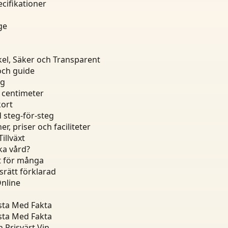
cifikationer
ge
el, Säker och Transparent
och guide
ng
4 centimeter
kort
d steg-för-steg
, priser och faciliteter
illväxt
ka vård?
pt för många
srätt förklarad
Online
ista Med Fakta
ista Med Fakta
 Prisvärt Vin