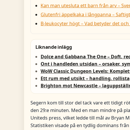
Kan man utesluta ett barn från arv – Sve
Glutenfri äppelkaka i långpanna – Saftig
B-leukocyter högt – Vad betyder det och
Liknande inlägg
Dolce and Gabbana The One – Doft, rec
Ont i handleden utsidan – orsaker, s
WoW Classic Dungeon Levels: Komplett
Ett rum med utsikt – handling, rollista
Brighton mot Newcastle – laguppställ
Segern kom till stor del tack vare ett tidigt 
den 29:e minuten. Med en man mindre på pla
Uniteds press, vilket ledde till mål av Brya
Statistiken visade på en tydlig dominans fr