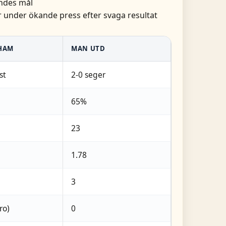
andes mål
 under ökande press efter svaga resultat
HAM
MAN UTD
st
2-0 seger
65%
23
1.78
3
ro)
0