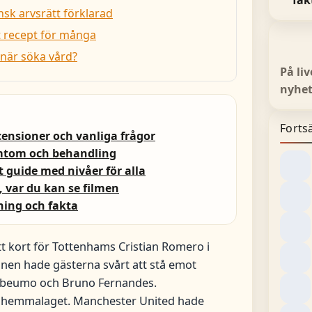
fak
nsk arvsrätt förklarad
t recept för många
 när söka vård?
På li
nyhet
Fortsä
ensioner och vanliga frågor
ymtom och behandling
 guide med nivåer för alla
, var du kan se filmen
ning och fakta
rött kort för Tottenhams Cristian Romero i
nen hade gästerna svårt att stå emot
n Mbeumo och Bruno Fernandes.
ån hemmalaget. Manchester United hade