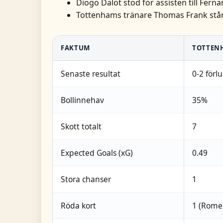
Diogo Dalot stod för assisten till Fern
Tottenhams tränare Thomas Frank står
FAKTUM
TOTTEN
Senaste resultat
0-2 förlu
Bollinnehav
35%
Skott totalt
7
Expected Goals (xG)
0.49
Stora chanser
1
Röda kort
1 (Rome