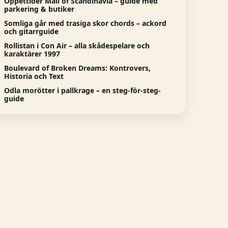
Öppettider Mall of Scandinavia – guide med
parkering & butiker
Somliga går med trasiga skor chords – ackord
och gitarrguide
Rollistan i Con Air – alla skådespelare och
karaktärer 1997
Boulevard of Broken Dreams: Kontrovers,
Historia och Text
Odla morötter i pallkrage – en steg-för-steg-
guide