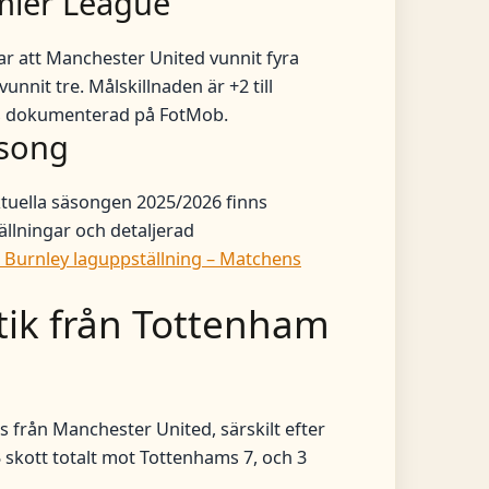
mier League
sar att Manchester United vunnit fyra
nnit tre. Målskillnaden är +2 till
nns dokumenterad på FotMob.
äsong
tuella säsongen 2025/2026 finns
ällningar och detaljerad
Burnley laguppställning – Matchens
stik från Tottenham
s från Manchester United, särskilt efter
skott totalt mot Tottenhams 7, och 3