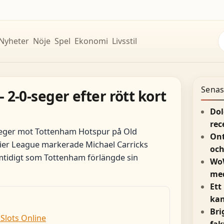
S
Nyheter
Nöje
Spel
Ekonomi
Livsstil
e
Senas
2-0-seger efter rött kort
Dol
rec
seger mot Tottenham Hotspur på Old
Ont
mier League markerade Michael Carricks
och
amtidigt som Tottenham förlängde sin
WoW
med
Ett
kan
Bri
 Slots Online