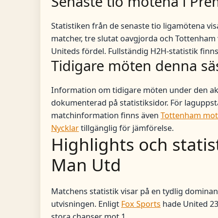
Senaste tio mötena i Pre
Statistiken från de senaste tio ligamötena vi
matcher, tre slutat oavgjorda och Tottenham vu
Uniteds fördel. Fullständig H2H-statistik fi
Tidigare möten denna s
Information om tidigare möten under den ak
dokumenterad på statistiksidor. För laguppst
matchinformation finns även
Tottenham mot 
Nycklar
tillgänglig för jämförelse.
Highlights och stati
Man Utd
Matchens statistik visar på en tydlig dominan
utvisningen. Enligt
Fox Sports
hade United 23 
stora chanser mot 1.