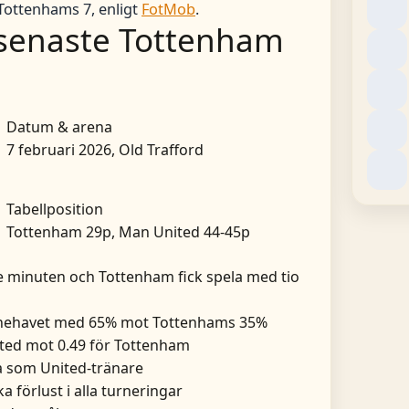
Tottenhams 7, enligt
FotMob
.
i senaste Tottenham
Datum & arena
7 februari 2026, Old Trafford
Tabellposition
Tottenham 29p, Man United 44-45p
9:e minuten och Tottenham fick spela med tio
nnehavet med 65% mot Tottenhams 35%
ited mot 0.49 för Tottenham
ka som United-tränare
 förlust i alla turneringar