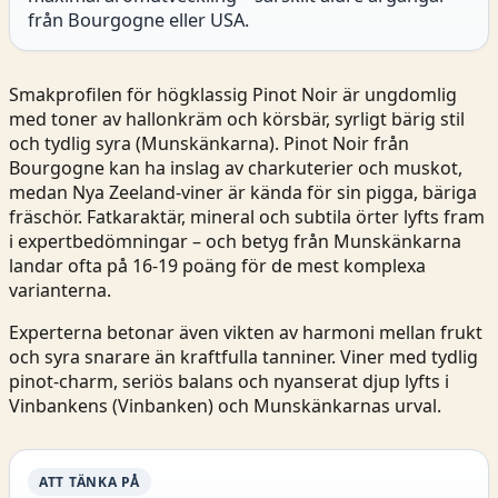
från Bourgogne eller USA.
Smakprofilen för högklassig Pinot Noir är ungdomlig
med toner av hallonkräm och körsbär, syrligt bärig stil
och tydlig syra (
Munskänkarna
). Pinot Noir från
Bourgogne kan ha inslag av charkuterier och muskot,
medan Nya Zeeland-viner är kända för sin pigga, bäriga
fräschör. Fatkaraktär, mineral och subtila örter lyfts fram
i expertbedömningar – och betyg från Munskänkarna
landar ofta på 16-19 poäng för de mest komplexa
varianterna.
Experterna betonar även vikten av harmoni mellan frukt
och syra snarare än kraftfulla tanniner. Viner med tydlig
pinot-charm, seriös balans och nyanserat djup lyfts i
Vinbankens (
Vinbanken
) och Munskänkarnas urval.
ATT TÄNKA PÅ