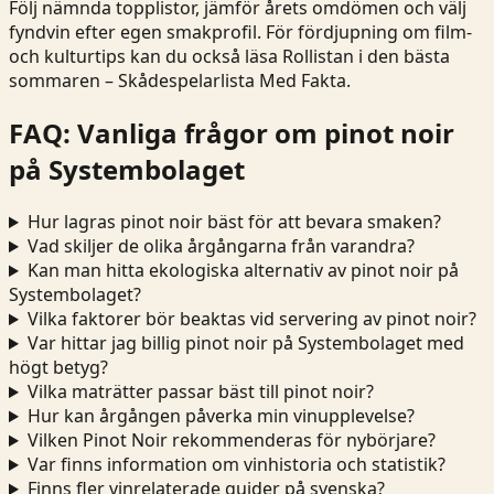
Följ nämnda topplistor, jämför årets omdömen och välj
fyndvin efter egen smakprofil. För fördjupning om film-
och kulturtips kan du också läsa
Rollistan i den bästa
sommaren – Skådespelarlista Med Fakta
.
FAQ: Vanliga frågor om pinot noir
på Systembolaget
Hur lagras pinot noir bäst för att bevara smaken?
Vad skiljer de olika årgångarna från varandra?
Kan man hitta ekologiska alternativ av pinot noir på
Systembolaget?
Vilka faktorer bör beaktas vid servering av pinot noir?
Var hittar jag billig pinot noir på Systembolaget med
högt betyg?
Vilka maträtter passar bäst till pinot noir?
Hur kan årgången påverka min vinupplevelse?
Vilken Pinot Noir rekommenderas för nybörjare?
Var finns information om vinhistoria och statistik?
Finns fler vinrelaterade guider på svenska?