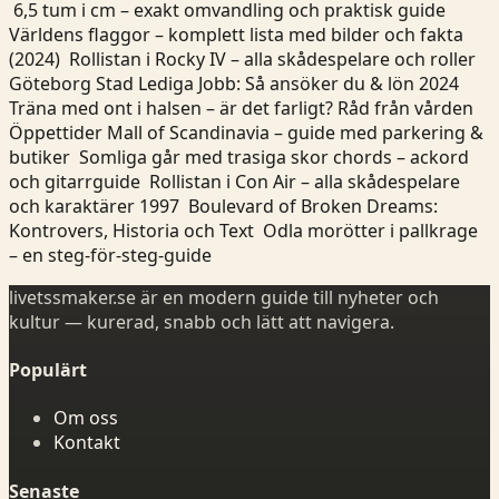
6,5 tum i cm – exakt omvandling och praktisk guide
Världens flaggor – komplett lista med bilder och fakta
(2024)
Rollistan i Rocky IV – alla skådespelare och roller
Göteborg Stad Lediga Jobb: Så ansöker du & lön 2024
Träna med ont i halsen – är det farligt? Råd från vården
Öppettider Mall of Scandinavia – guide med parkering &
butiker
Somliga går med trasiga skor chords – ackord
och gitarrguide
Rollistan i Con Air – alla skådespelare
och karaktärer 1997
Boulevard of Broken Dreams:
Kontrovers, Historia och Text
Odla morötter i pallkrage
– en steg-för-steg-guide
livetssmaker.se är en modern guide till nyheter och
kultur — kurerad, snabb och lätt att navigera.
Populärt
Om oss
Kontakt
Senaste