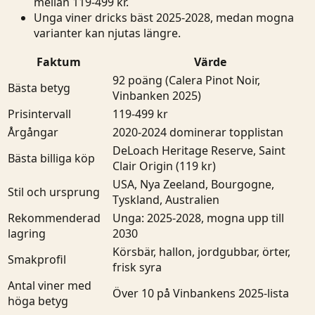
mellan 119-499 kr.
Unga viner dricks bäst 2025-2028, medan mogna
varianter kan njutas längre.
Faktum
Värde
92 poäng (Calera Pinot Noir,
Bästa betyg
Vinbanken 2025)
Prisintervall
119-499 kr
Årgångar
2020-2024 dominerar topplistan
DeLoach Heritage Reserve, Saint
Bästa billiga köp
Clair Origin (119 kr)
USA, Nya Zeeland, Bourgogne,
Stil och ursprung
Tyskland, Australien
Rekommenderad
Unga: 2025-2028, mogna upp till
lagring
2030
Körsbär, hallon, jordgubbar, örter,
Smakprofil
frisk syra
Antal viner med
Över 10 på Vinbankens 2025-lista
höga betyg