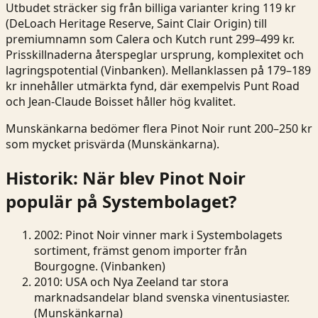
Utbudet sträcker sig från billiga varianter kring 119 kr
(DeLoach Heritage Reserve, Saint Clair Origin) till
premiumnamn som Calera och Kutch runt 299–499 kr.
Prisskillnaderna återspeglar ursprung, komplexitet och
lagringspotential (
Vinbanken
). Mellanklassen på 179–189
kr innehåller utmärkta fynd, där exempelvis Punt Road
och Jean-Claude Boisset håller hög kvalitet.
Munskänkarna bedömer flera Pinot Noir runt 200–250 kr
som mycket prisvärda (
Munskänkarna
).
Historik: När blev Pinot Noir
populär på Systembolaget?
2002
: Pinot Noir vinner mark i Systembolagets
sortiment, främst genom importer från
Bourgogne. (Vinbanken)
2010
: USA och Nya Zeeland tar stora
marknadsandelar bland svenska vinentusiaster.
(Munskänkarna)