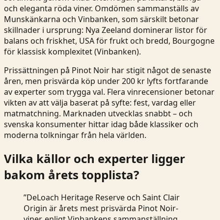
och eleganta röda viner. Omdömen sammanställs av
Munskänkarna och Vinbanken, som särskilt betonar
skillnader i ursprung: Nya Zeeland dominerar listor för
balans och friskhet, USA för frukt och bredd, Bourgogne
för klassisk komplexitet (
Vinbanken
).
Prissättningen på Pinot Noir har stigit något de senaste
åren, men prisvärda köp under 200 kr lyfts fortfarande
av experter som trygga val. Flera vinrecensioner betonar
vikten av att välja baserat på syfte: fest, vardag eller
matmatchning. Marknaden utvecklas snabbt – och
svenska konsumenter hittar idag både klassiker och
moderna tolkningar från hela världen.
Vilka källor och experter ligger
bakom årets topplista?
”DeLoach Heritage Reserve och Saint Clair
Origin är årets mest prisvärda Pinot Noir-
viner, enligt Vinbankens sammanställning