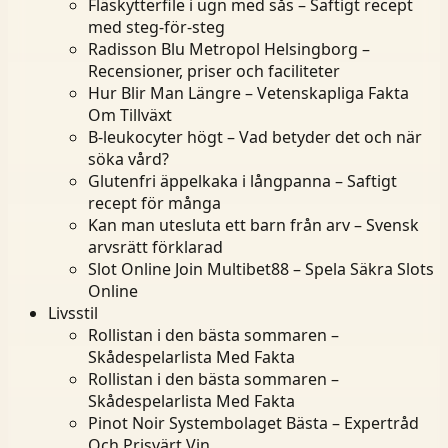
Fläskytterfile i ugn med sås – Saftigt recept
med steg-för-steg
Radisson Blu Metropol Helsingborg –
Recensioner, priser och faciliteter
Hur Blir Man Längre – Vetenskapliga Fakta
Om Tillväxt
B-leukocyter högt – Vad betyder det och när
söka vård?
Glutenfri äppelkaka i långpanna – Saftigt
recept för många
Kan man utesluta ett barn från arv – Svensk
arvsrätt förklarad
Slot Online Join Multibet88 – Spela Säkra Slots
Online
Livsstil
Rollistan i den bästa sommaren –
Skådespelarlista Med Fakta
Rollistan i den bästa sommaren –
Skådespelarlista Med Fakta
Pinot Noir Systembolaget Bästa – Expertråd
Och Prisvärt Vin