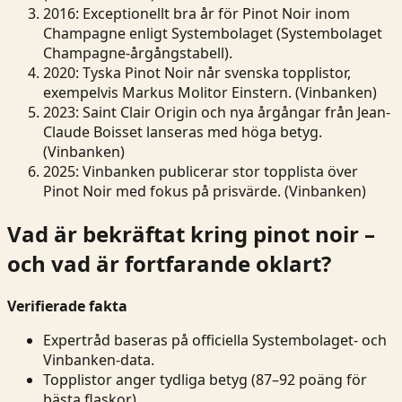
2016
: Exceptionellt bra år för Pinot Noir inom
Champagne enligt Systembolaget (
Systembolaget
Champagne-årgångstabell
).
2020
: Tyska Pinot Noir når svenska topplistor,
exempelvis Markus Molitor Einstern. (Vinbanken)
2023
: Saint Clair Origin och nya årgångar från Jean-
Claude Boisset lanseras med höga betyg.
(Vinbanken)
2025
: Vinbanken publicerar stor topplista över
Pinot Noir med fokus på prisvärde. (
Vinbanken
)
Vad är bekräftat kring pinot noir –
och vad är fortfarande oklart?
Verifierade fakta
Expertråd baseras på officiella Systembolaget- och
Vinbanken-data.
Topplistor anger tydliga betyg (87–92 poäng för
bästa flaskor).