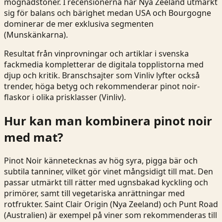
mognadstoner. I recensionerna har Nya Zeeland utmärkt
sig för balans och bärighet medan USA och Bourgogne
dominerar de mer exklusiva segmenten
(
Munskänkarna
).
Resultat från vinprovningar och artiklar i svenska
fackmedia kompletterar de digitala topplistorna med
djup och kritik. Branschsajter som Vinliv lyfter också
trender, höga betyg och rekommenderar pinot noir-
flaskor i olika prisklasser (
Vinliv
).
Hur kan man kombinera pinot noir
med mat?
Pinot Noir kännetecknas av hög syra, pigga bär och
subtila tanniner, vilket gör vinet mångsidigt till mat. Den
passar utmärkt till rätter med ugnsbakad kyckling och
primörer, samt till vegetariska anrättningar med
rotfrukter. Saint Clair Origin (Nya Zeeland) och Punt Road
(Australien) är exempel på viner som rekommenderas till