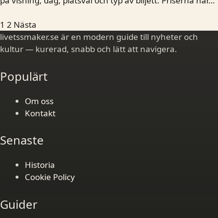
på visning, dag, platsval och typ av biljett. Priserna har…
1
2
Nästa
livetssmaker.se är en modern guide till nyheter och
kultur — kurerad, snabb och lätt att navigera.
Populärt
Om oss
Kontakt
Senaste
Historia
Cookie Policy
Guider