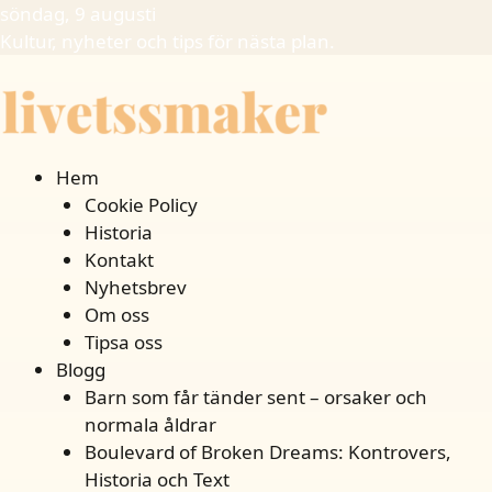
söndag, 9 augusti
Kultur, nyheter och tips för nästa plan.
Hem
Cookie Policy
Historia
Kontakt
Nyhetsbrev
Om oss
Tipsa oss
Blogg
Barn som får tänder sent – orsaker och
normala åldrar
Boulevard of Broken Dreams: Kontrovers,
Historia och Text