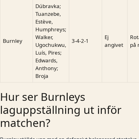
Dúbravka;
Tuanzebe,
Estève,
Humphreys;
Walker,
Ej
Rot
Burnley
3-4-2-1
Ugochukwu,
angivet
på 
Luís, Pires;
Edwards,
Anthony;
Broja
Hur ser Burnleys
laguppställning ut inför
matchen?