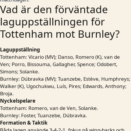
Vad är den förväntade
laguppställningen för
Tottenham mot Burnley?
Laguppställning
Tottenham: Vicario (MV); Danso, Romero (K), van de
Ven; Porro, Bissouma, Gallagher, Spence; Odobert,
Simons; Solanke.
Burnley: Dúbravka (MV); Tuanzebe, Estève, Humphreys;
Walker (K), Ugochukwu, Luís, Pires; Edwards, Anthony;
Broja.
Nyckelspelare
Tottenham: Romero, van de Ven, Solanke.
Burnley: Foster, Tuanzebe, Dúbravka.
Formation & Taktik
Båda lagen använde 3-4-2-1, fokus på wing-backs och