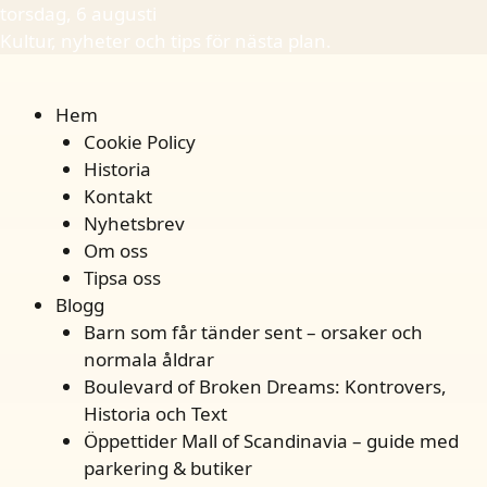
torsdag, 6 augusti
Kultur, nyheter och tips för nästa plan.
Hem
Cookie Policy
Historia
Kontakt
Nyhetsbrev
Om oss
Tipsa oss
Blogg
Barn som får tänder sent – orsaker och
normala åldrar
Boulevard of Broken Dreams: Kontrovers,
Historia och Text
Öppettider Mall of Scandinavia – guide med
parkering & butiker