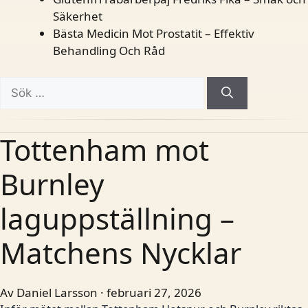
Säkerhet
Bästa Medicin Mot Prostatit – Effektiv
Behandling Och Råd
Sök
efter:
Tottenham mot
Burnley
laguppställning –
Matchens Nycklar
Av Daniel Larsson · februari 27, 2026