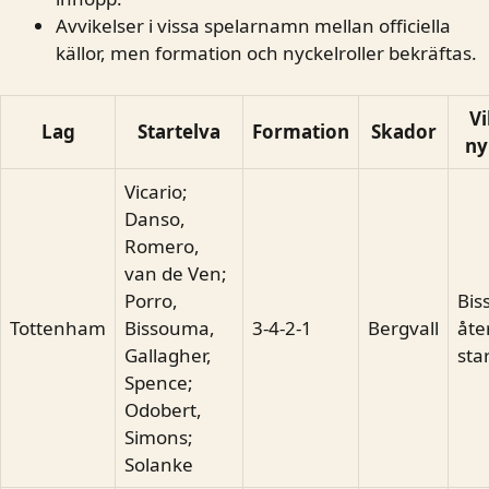
Avvikelser i vissa spelarnamn mellan officiella
källor, men formation och nyckelroller bekräftas.
Vi
Lag
Startelva
Formation
Skador
ny
Vicario;
Danso,
Romero,
van de Ven;
Porro,
Bi
Tottenham
Bissouma,
3-4-2-1
Bergvall
åter
Gallagher,
sta
Spence;
Odobert,
Simons;
Solanke