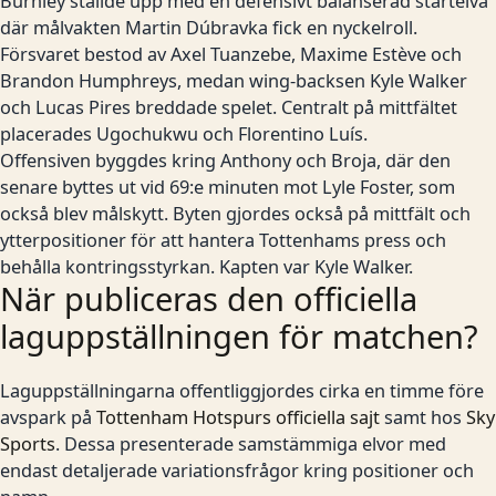
Burnley ställde upp med en defensivt balanserad startelva
där målvakten Martin Dúbravka fick en nyckelroll.
Försvaret bestod av Axel Tuanzebe, Maxime Estève och
Brandon Humphreys, medan wing-backsen Kyle Walker
och Lucas Pires breddade spelet. Centralt på mittfältet
placerades Ugochukwu och Florentino Luís.
Offensiven byggdes kring Anthony och Broja, där den
senare byttes ut vid 69:e minuten mot Lyle Foster, som
också blev målskytt. Byten gjordes också på mittfält och
ytterpositioner för att hantera Tottenhams press och
behålla kontringsstyrkan. Kapten var Kyle Walker.
När publiceras den officiella
laguppställningen för matchen?
Laguppställningarna offentliggjordes cirka en timme före
avspark på
Tottenham Hotspurs officiella sajt
samt hos
Sky
Sports
. Dessa presenterade samstämmiga elvor med
endast detaljerade variationsfrågor kring positioner och