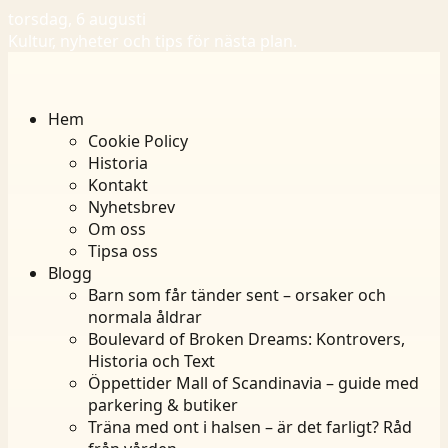
torsdag, 6 augusti
Kultur, nyheter och tips för nästa plan.
Hem
Cookie Policy
Historia
Kontakt
Nyhetsbrev
Om oss
Tipsa oss
Blogg
Barn som får tänder sent – orsaker och
normala åldrar
Boulevard of Broken Dreams: Kontrovers,
Historia och Text
Öppettider Mall of Scandinavia – guide med
parkering & butiker
Träna med ont i halsen – är det farligt? Råd