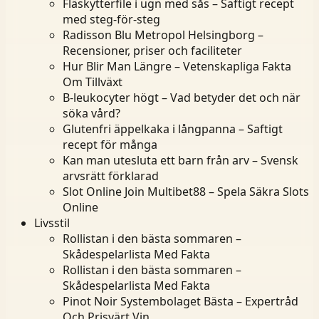
Fläskytterfile i ugn med sås – Saftigt recept
med steg-för-steg
Radisson Blu Metropol Helsingborg –
Recensioner, priser och faciliteter
Hur Blir Man Längre – Vetenskapliga Fakta
Om Tillväxt
B-leukocyter högt – Vad betyder det och när
söka vård?
Glutenfri äppelkaka i långpanna – Saftigt
recept för många
Kan man utesluta ett barn från arv – Svensk
arvsrätt förklarad
Slot Online Join Multibet88 – Spela Säkra Slots
Online
Livsstil
Rollistan i den bästa sommaren –
Skådespelarlista Med Fakta
Rollistan i den bästa sommaren –
Skådespelarlista Med Fakta
Pinot Noir Systembolaget Bästa – Expertråd
Och Prisvärt Vin