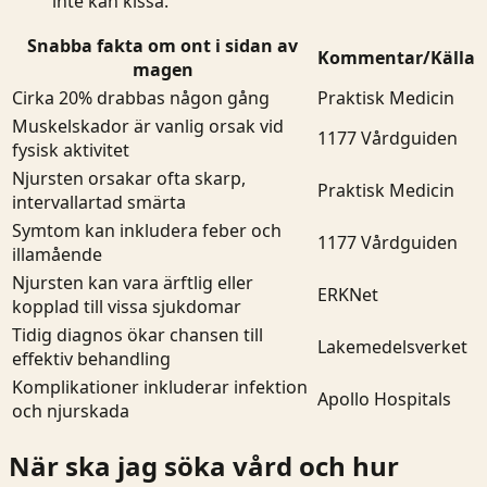
inte kan kissa.
Snabba fakta om ont i sidan av
Kommentar/Källa
magen
Cirka 20% drabbas någon gång
Praktisk Medicin
Muskelskador är vanlig orsak vid
1177 Vårdguiden
fysisk aktivitet
Njursten orsakar ofta skarp,
Praktisk Medicin
intervallartad smärta
Symtom kan inkludera feber och
1177 Vårdguiden
illamående
Njursten kan vara ärftlig eller
ERKNet
kopplad till vissa sjukdomar
Tidig diagnos ökar chansen till
Lakemedelsverket
effektiv behandling
Komplikationer inkluderar infektion
Apollo Hospitals
och njurskada
När ska jag söka vård och hur