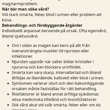
mag/tarmproblem.
När bör man söka vård?
Vid stark smärta, feber, blod i urinen eller problem att
kissa.
Behandlings- och förebyggande åtgärder
Individuellt anpassat beroende på orsak. Ofta egenvård,
ibland sjukhusvård.
Ont i sidan av magen kan bero på allt från
överansträngda muskler till njursten eller
infektioner.
Njursten uppstår när salter bildar kristaller i
njurarna och kan blockera urinflödet.
Smärta kan vara skarp, intervallartad och ibland
åtföljas av illamående, kallsvett eller blod i urinen.
Symtomen varierar stort och den bakomliggande
orsaken måste fastställas för rätt behandling.
Riskfaktorer är bland annat ärftliga sjukdomar,
vissa medicinska tillstånd och livsstilsfaktorer.
Sök vård akut vid svår smärta, feber eller om du