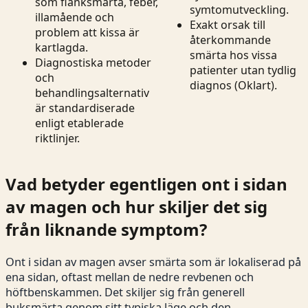
som flanksmärta, feber,
symtomutveckling.
illamående och
Exakt orsak till
problem att kissa är
återkommande
kartlagda.
smärta hos vissa
Diagnostiska metoder
patienter utan tydlig
och
diagnos (Oklart).
behandlingsalternativ
är standardiserade
enligt etablerade
riktlinjer.
Vad betyder egentligen ont i sidan
av magen och hur skiljer det sig
från liknande symptom?
Ont i sidan av magen avser smärta som är lokaliserad på
ena sidan, oftast mellan de nedre revbenen och
höftbenskammen. Det skiljer sig från generell
buksmärta genom sitt typiska läge och den