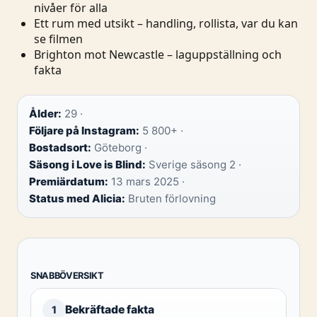
nivåer för alla
Ett rum med utsikt – handling, rollista, var du kan
se filmen
Brighton mot Newcastle – laguppställning och
fakta
Ålder:
29 ·
Följare på Instagram:
5 800+ ·
Bostadsort:
Göteborg ·
Säsong i Love is Blind:
Sverige säsong 2 ·
Premiärdatum:
13 mars 2025 ·
Status med Alicia:
Bruten förlovning
SNABBÖVERSIKT
Bekräftade fakta
1