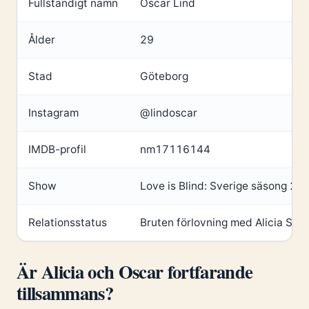
Fullständigt namn
Oscar Lind
Ålder
29
Stad
Göteborg
Instagram
@lindoscar
IMDB-profil
nm17116144
Show
Love is Blind: Sverige säsong 2
Relationsstatus
Bruten förlovning med Alicia Sjö
Är Alicia och Oscar fortfarande
tillsammans?