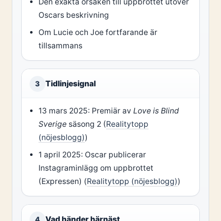
Den exakta orsaken till uppbrottet utöver
Oscars beskrivning
Om Lucie och Joe fortfarande är
tillsammans
Tidlinjesignal
3
13 mars 2025: Premiär av
Love is Blind
Sverige
säsong 2 (
Realitytopp
(nöjesblogg)
)
1 april 2025: Oscar publicerar
Instagraminlägg om uppbrottet
(Expressen) (
Realitytopp (nöjesblogg)
)
Vad händer härnäst
4