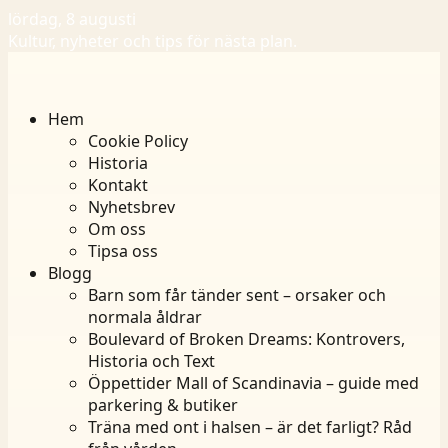
lördag, 8 augusti
Kultur, nyheter och tips för nästa plan.
Hem
Cookie Policy
Historia
Kontakt
Nyhetsbrev
Om oss
Tipsa oss
Blogg
Barn som får tänder sent – orsaker och
normala åldrar
Boulevard of Broken Dreams: Kontrovers,
Historia och Text
Öppettider Mall of Scandinavia – guide med
parkering & butiker
Träna med ont i halsen – är det farligt? Råd