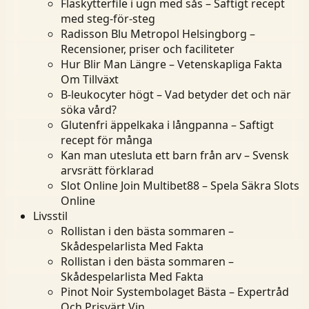
Fläskytterfile i ugn med sås – Saftigt recept
med steg-för-steg
Radisson Blu Metropol Helsingborg –
Recensioner, priser och faciliteter
Hur Blir Man Längre – Vetenskapliga Fakta
Om Tillväxt
B-leukocyter högt – Vad betyder det och när
söka vård?
Glutenfri äppelkaka i långpanna – Saftigt
recept för många
Kan man utesluta ett barn från arv – Svensk
arvsrätt förklarad
Slot Online Join Multibet88 – Spela Säkra Slots
Online
Livsstil
Rollistan i den bästa sommaren –
Skådespelarlista Med Fakta
Rollistan i den bästa sommaren –
Skådespelarlista Med Fakta
Pinot Noir Systembolaget Bästa – Expertråd
Och Prisvärt Vin