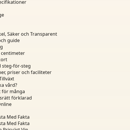
cifikationer
ge
el, Säker och Transparent
och guide
ng
4 centimeter
kort
d steg-för-steg
, priser och faciliteter
illväxt
ka vård?
pt för många
srätt förklarad
Online
ista Med Fakta
ista Med Fakta
 Prisvärt Vin