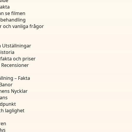
uide
fakta
an se filmen
 behandling
 och vanliga frågor
 Utställningar
istoria
 fakta och priser
ch Recensioner
lning – Fakta
 Banor
hens Nycklar
tans
ndpunkt
ch laglighet
ren
lys