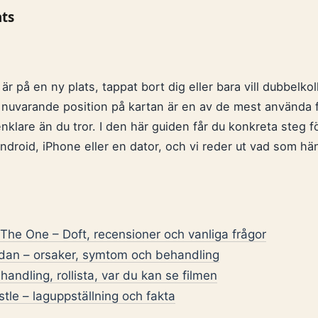
ats
 är på en ny plats, tappat bort dig eller bara vill dubbelko
n nuvarande position på kartan är en av de mest använda 
klare än du tror. I den här guiden får du konkreta steg för
droid, iPhone eller en dator, och vi reder ut vad som hän
he One – Doft, recensioner och vanliga frågor
idan – orsaker, symtom och behandling
handling, rollista, var du kan se filmen
le – laguppställning och fakta