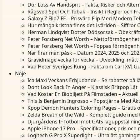
Dör Löss Av Handsprit – Fakta, Risker och Altern
Rågsved Spel Och Tobak – Insikt i Regler och F
Galaxy Z Flip7 FE – Prisvärd Flip Med Modern Te
Hur många kristna finns det i världen – Siffror
Herman Lindqvist Dotter Dödsorsak – Obekräf
Peter Forsberg Net Worth – Nettoförmögenhet 
Peter Forsberg Net Worth – Foppas förmögenh
När firar man påsk – Datum 2024, 2025 och 202
Gravidmage vecka för vecka – Utveckling, mått
Vad Heter Sveriges Kung – Fakta om Carl XVI Gu
Nöje
Ica Maxi Veckans Erbjudande – Se rabatter på l
Dont Look Back In Anger – Klassisk Britpop Låt
Vad Kostar En Biobiljett På Filmstaden – Aktuell 
This Is Benjamin Ingrosso – Popstjärna Med Ä
Kpop Demon Hunters Coloring Pages – Gratis o
Zelda Breath of the Wild – Komplett guide med 
Djurgårdens IF fotboll mot GAIS laguppställning
Apple iPhone 17 Pro – Specifikationer, pris och
Logitech G Pro X Superlight – Ultralätt gamin