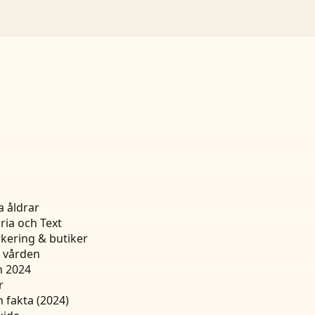
a åldrar
ria och Text
kering & butiker
n vården
n 2024
r
h fakta (2024)