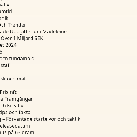
ativ
ramtid
knik
 Och Trender
tade Uppgifter om Madeleine
Över 1 Miljard SEK
et 2024
6
 och fundalhöjd
staf
äsk och mat
Prisinfo
kta Framgångar
ch Kreativ
tips och fakta
 – Förväntade startelvor och taktik
 releasedatum
gmus på 63 gram