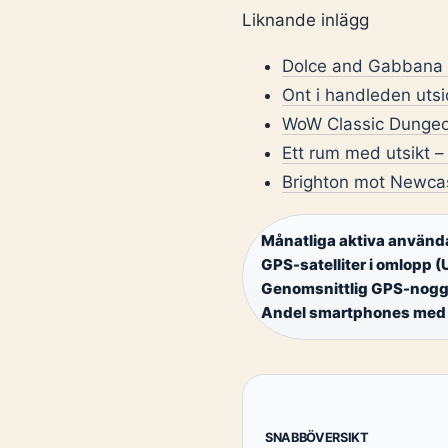
Liknande inlägg
Dolce and Gabbana T
Ont i handleden uts
WoW Classic Dungeon
Ett rum med utsikt – 
Brighton mot Newcast
Månatliga aktiva använd
GPS-satelliter i omlopp (
Genomsnittlig GPS-nog
Andel smartphones med
SNABBÖVERSIKT