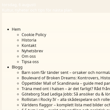
torsdag, 6 augusti
Kultur, nyheter och tips för nästa plan.
Hem
Cookie Policy
Historia
Kontakt
Nyhetsbrev
Om oss
Tipsa oss
Blogg
Barn som får tänder sent – orsaker och normal
Boulevard of Broken Dreams: Kontrovers, Histo
Öppettider Mall of Scandinavia – guide med par
Träna med ont i halsen – är det farligt? Råd frå
Göteborg Stad Lediga Jobb: Så ansöker du & lö
Rollistan i Rocky IV – alla skådespelare och rolle
Världens flaggor – komplett lista med bilder oc