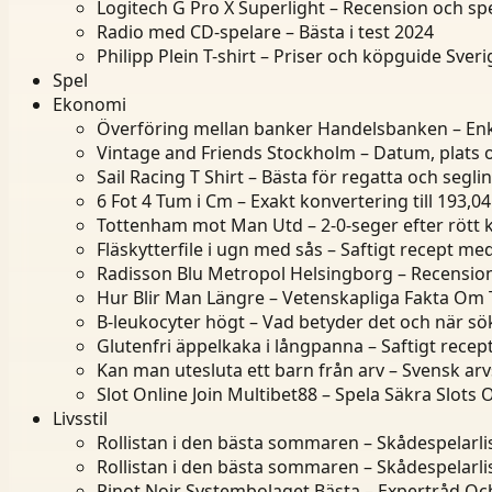
Logitech G Pro X Superlight – Recension och spe
Radio med CD-spelare – Bästa i test 2024
Philipp Plein T-shirt – Priser och köpguide Sveri
Spel
Ekonomi
Överföring mellan banker Handelsbanken – Enk
Vintage and Friends Stockholm – Datum, plats 
Sail Racing T Shirt – Bästa för regatta och segli
6 Fot 4 Tum i Cm – Exakt konvertering till 193,0
Tottenham mot Man Utd – 2-0-seger efter rött 
Fläskytterfile i ugn med sås – Saftigt recept me
Radisson Blu Metropol Helsingborg – Recensioner
Hur Blir Man Längre – Vetenskapliga Fakta Om T
B-leukocyter högt – Vad betyder det och när sö
Glutenfri äppelkaka i långpanna – Saftigt rece
Kan man utesluta ett barn från arv – Svensk arv
Slot Online Join Multibet88 – Spela Säkra Slots 
Livsstil
Rollistan i den bästa sommaren – Skådespelarl
Rollistan i den bästa sommaren – Skådespelarl
Pinot Noir Systembolaget Bästa – Expertråd Och