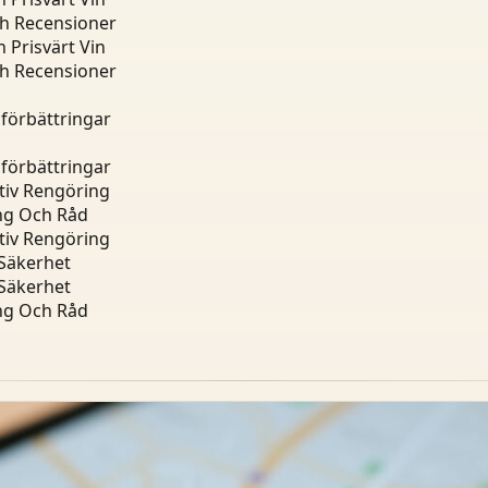
ch Recensioner
 Prisvärt Vin
ch Recensioner
dförbättringar
dförbättringar
tiv Rengöring
ing Och Råd
tiv Rengöring
 Säkerhet
 Säkerhet
ing Och Råd