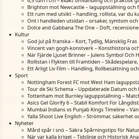
6,5 tum i cm – exakt omvandling och praktisk g
Brighton mot Newcastle – laguppställning och 
Ett rum med utsikt – handling, rollista, var du k
Ont i handleden utsidan – orsaker, symtom och
Dolce and Gabbana The One – Doft, recensioner
Kultur
God jul på franska – Kort, Tydlig, Mänsklig Fras
Vincent van gogh-konstverk – Konsthistoria och
När Fjärde Ljuset Brinner – Julens Symbol Och H
Rollistan i Flykten till Framtiden – Skådespelare,
Ett Ärligt Liv Film – Handling, Rollbesättning o
Sport
Nottingham Forest FC mot West Ham laguppstäl
Tour de Ski Schema – Uppdaterade Datum och
Tottenham mot Burnley laguppställning – Matc
Asics Gel Glorify 6 – Stabil Komfort För Långdis
Mumbai Indians vs Punjab Kings Timeline – Vä
Yalla Shoot Live English – Strömmar, säkerhet o
Nyheter
Mård spår i snö – Säkra Spårningstips för Natu
När var kalla kriget – Tidslinje och Historisk Ana