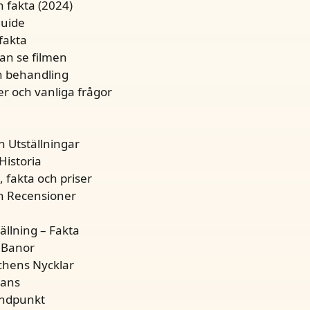
h fakta (2024)
guide
fakta
kan se filmen
h behandling
r och vanliga frågor
h Utställningar
Historia
, fakta och priser
och Recensioner
llning – Fakta
 Banor
chens Nycklar
tans
ändpunkt