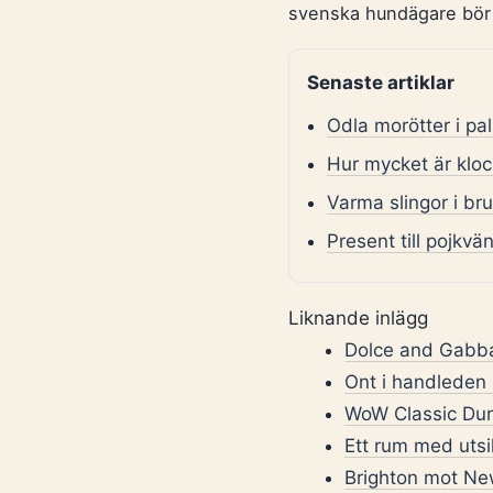
svenska hundägare bör k
Senaste artiklar
Odla morötter i pa
Hur mycket är klock
Varma slingor i br
Present till pojkvä
Liknande inlägg
Dolce and Gabba
Ont i handleden
WoW Classic Dung
Ett rum med utsik
Brighton mot New