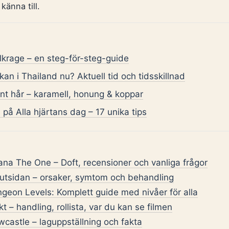
änna till.
llkrage – en steg-för-steg-guide
an i Thailand nu? Aktuell tid och tidsskillnad
unt hår – karamell, honung & koppar
n på Alla hjärtans dag – 17 unika tips
na The One – Doft, recensioner och vanliga frågor
 utsidan – orsaker, symtom och behandling
eon Levels: Komplett guide med nivåer för alla
t – handling, rollista, var du kan se filmen
castle – laguppställning och fakta