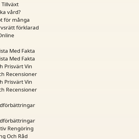
Tillväxt
öka vård?
pt för många
vsrätt förklarad
Online
ista Med Fakta
ista Med Fakta
 Prisvärt Vin
och Recensioner
 Prisvärt Vin
och Recensioner
udförbättringar
udförbättringar
ktiv Rengöring
ing Och Råd