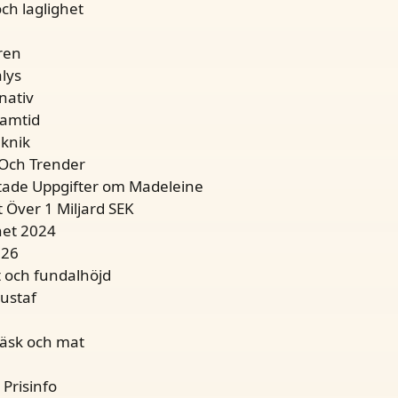
ch laglighet
ren
alys
nativ
ramtid
eknik
r Och Trender
tade Uppgifter om Madeleine
Över 1 Miljard SEK
het 2024
026
t och fundalhöjd
ustaf
läsk och mat
 Prisinfo