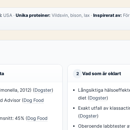
i:
USA ·
Unika proteiner:
Vildsvin, bison, lax ·
Inspirerat av:
För
ta
Vad som är oklart
2
almonella, 2012) (
Dogster
)
Långsiktiga hälsoeffekt
diet (
Dogster
)
d Advisor (
Dog Food
Exakt utfall av klassact
(
Dogster
)
msnitt: 45% (
Dog Food
Oberoende labbtester a