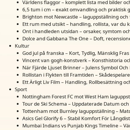
Världens flaggor – komplett lista med bilder oc
6,5 tum i cm – exakt omvandling och praktisk 
Brighton mot Newcastle – laguppställning och 
Ett rum med utsikt – handling, rollista, var du 
Ont i handleden utsidan – orsaker, symtom oc
Dolce and Gabbana The One – Doft, recensione
Kultur
God jul på franska – Kort, Tydlig, Mänsklig Fras
Vincent van gogh-konstverk – Konsthistoria oc
När Fjärde Ljuset Brinner – Julens Symbol Och 
Rollistan i Flykten till Framtiden – Skådespelare
Ett Ärligt Liv Film – Handling, Rollbesättning 
Sport
Nottingham Forest FC mot West Ham laguppstä
Tour de Ski Schema – Uppdaterade Datum och
Tottenham mot Burnley laguppställning – Mat
Asics Gel Glorify 6 – Stabil Komfort För Långdis
Mumbai Indians vs Punjab Kings Timeline – V