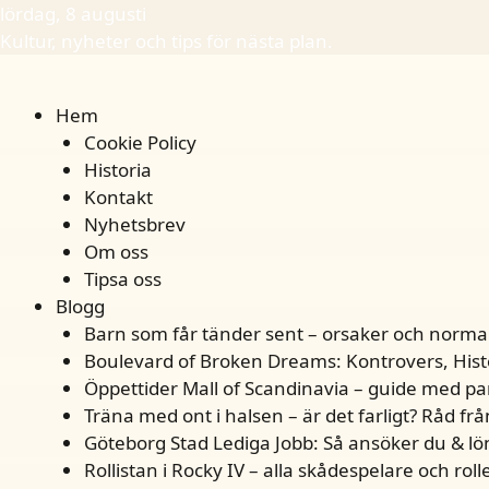
lördag, 8 augusti
Kultur, nyheter och tips för nästa plan.
Hem
Cookie Policy
Historia
Kontakt
Nyhetsbrev
Om oss
Tipsa oss
Blogg
Barn som får tänder sent – orsaker och normal
Boulevard of Broken Dreams: Kontrovers, Histo
Öppettider Mall of Scandinavia – guide med pa
Träna med ont i halsen – är det farligt? Råd fr
Göteborg Stad Lediga Jobb: Så ansöker du & lö
Rollistan i Rocky IV – alla skådespelare och roll