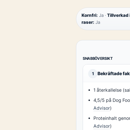
Kornfri:
Ja ·
Tillverkad 
raser:
Ja
SNABBÖVERSIKT
Bekräftade fak
1
1 återkallelse (s
4,5/5 på Dog Foo
Advisor
)
Proteinhalt geno
Advisor
)