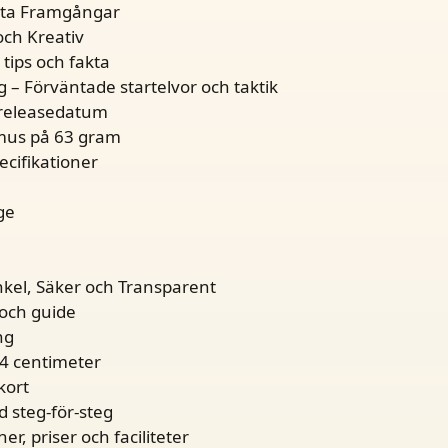
Äkta Framgångar
ch Kreativ
tips och fakta
g – Förväntade startelvor och taktik
h releasedatum
gmus på 63 gram
ecifikationer
ge
kel, Säker och Transparent
 och guide
ng
04 centimeter
kort
d steg-för-steg
, priser och faciliteter