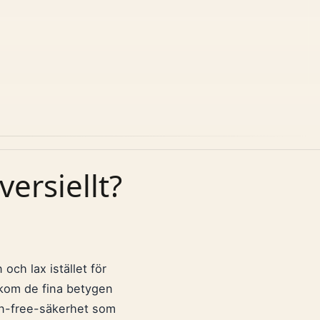
ersiellt?
och lax istället för
kom de fina betygen
ain-free-säkerhet som