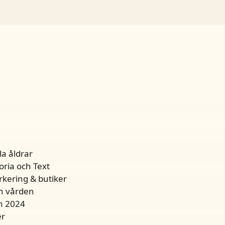
a åldrar
ria och Text
rkering & butiker
ån vården
n 2024
er