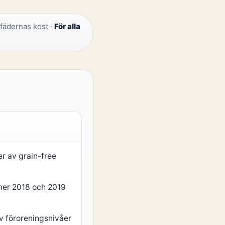
fädernas kost ·
För alla
er av grain-free
iner 2018 och 2019
v föroreningsnivåer