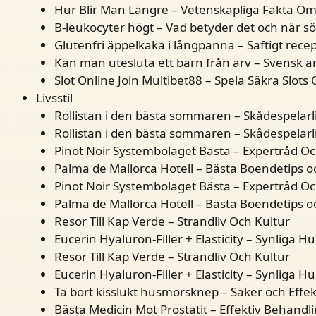
Hur Blir Man Längre – Vetenskapliga Fakta Om 
B-leukocyter högt – Vad betyder det och när s
Glutenfri äppelkaka i långpanna – Saftigt rece
Kan man utesluta ett barn från arv – Svensk ar
Slot Online Join Multibet88 – Spela Säkra Slots 
Livsstil
Rollistan i den bästa sommaren – Skådespelarl
Rollistan i den bästa sommaren – Skådespelarl
Pinot Noir Systembolaget Bästa – Expertråd Och
Palma de Mallorca Hotell – Bästa Boendetips 
Pinot Noir Systembolaget Bästa – Expertråd Och
Palma de Mallorca Hotell – Bästa Boendetips 
Resor Till Kap Verde – Strandliv Och Kultur
Eucerin Hyaluron-Filler + Elasticity – Synliga H
Resor Till Kap Verde – Strandliv Och Kultur
Eucerin Hyaluron-Filler + Elasticity – Synliga H
Ta bort kisslukt husmorsknep – Säker och Effe
Bästa Medicin Mot Prostatit – Effektiv Behandl