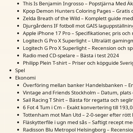
This Is Benjamin Ingrosso – Popstjärna Med 
Kpop Demon Hunters Coloring Pages – Gratis o
Zelda Breath of the Wild – Komplett guide med 
Djurgårdens IF fotboll mot GAIS laguppställnin
Apple iPhone 17 Pro – Specifikationer, pris oc
Logitech G Pro X Superlight – Ultralätt gamin
Logitech G Pro X Superlight – Recension och sp
Radio med CD-spelare – Bästa i test 2024
Philipp Plein T-shirt – Priser och köpguide Sveri
Spel
Ekonomi
Överföring mellan banker Handelsbanken – En
Vintage and Friends Stockholm – Datum, plats
Sail Racing T Shirt – Bästa för regatta och segli
6 Fot 4 Tum i Cm – Exakt konvertering till 193,
Tottenham mot Man Utd – 2-0-seger efter rött 
Fläskytterfile i ugn med sås – Saftigt recept me
Radisson Blu Metropol Helsingborg – Recensioner