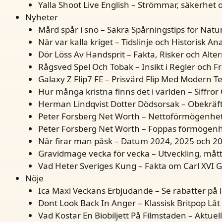
Yalla Shoot Live English – Strömmar, säkerhet o
Nyheter
Mård spår i snö – Säkra Spårningstips för Natu
När var kalla kriget – Tidslinje och Historisk An
Dör Löss Av Handsprit – Fakta, Risker och Alter
Rågsved Spel Och Tobak – Insikt i Regler och F
Galaxy Z Flip7 FE – Prisvärd Flip Med Modern T
Hur många kristna finns det i världen – Siffro
Herman Lindqvist Dotter Dödsorsak – Obekräf
Peter Forsberg Net Worth – Nettoförmögenhet 
Peter Forsberg Net Worth – Foppas förmögen
När firar man påsk – Datum 2024, 2025 och 2
Gravidmage vecka för vecka – Utveckling, måt
Vad Heter Sveriges Kung – Fakta om Carl XVI G
Nöje
Ica Maxi Veckans Erbjudande – Se rabatter på 
Dont Look Back In Anger – Klassisk Britpop Låt
Vad Kostar En Biobiljett På Filmstaden – Aktuell