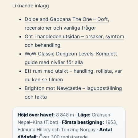
Liknande inlägg
Dolce and Gabbana The One – Doft,
recensioner och vanliga frågor
Ont i handleden utsidan – orsaker, symtom
och behandling
WoW Classic Dungeon Levels: Komplett
guide med nivåer för alla
Ett rum med utsikt – handling, rollista, var
du kan se filmen
Brighton mot Newcastle – laguppställning
och fakta
Höjd över havet:
8 848 m ·
Läge:
Gränsen
Nepal–Kina (Tibet) ·
Första bestigning:
1953,
Edmund Hillary och Tenzing Norgay ·
Antal
dödsfall:
Över 300 registrerade