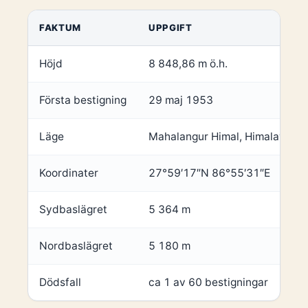
FAKTUM
UPPGIFT
Höjd
8 848,86 m ö.h.
Första bestigning
29 maj 1953
Läge
Mahalangur Himal, Himalaya
Koordinater
27°59′17″N 86°55′31″E
Sydbaslägret
5 364 m
Nordbaslägret
5 180 m
Dödsfall
ca 1 av 60 bestigningar