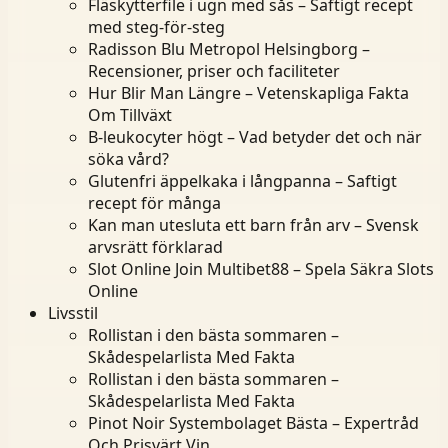
Fläskytterfile i ugn med sås – Saftigt recept
med steg-för-steg
Radisson Blu Metropol Helsingborg –
Recensioner, priser och faciliteter
Hur Blir Man Längre – Vetenskapliga Fakta
Om Tillväxt
B-leukocyter högt – Vad betyder det och när
söka vård?
Glutenfri äppelkaka i långpanna – Saftigt
recept för många
Kan man utesluta ett barn från arv – Svensk
arvsrätt förklarad
Slot Online Join Multibet88 – Spela Säkra Slots
Online
Livsstil
Rollistan i den bästa sommaren –
Skådespelarlista Med Fakta
Rollistan i den bästa sommaren –
Skådespelarlista Med Fakta
Pinot Noir Systembolaget Bästa – Expertråd
Och Prisvärt Vin