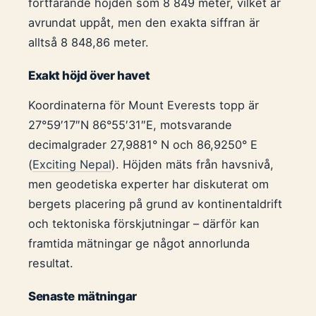
fortfarande höjden som 8 849 meter, vilket är
avrundat uppåt, men den exakta siffran är
alltså 8 848,86 meter.
Exakt höjd över havet
Koordinaterna för Mount Everests topp är
27°59′17″N 86°55′31″E, motsvarande
decimalgrader 27,9881° N och 86,9250° E
(
Exciting Nepal
). Höjden mäts från havsnivå,
men geodetiska experter har diskuterat om
bergets placering på grund av kontinentaldrift
och tektoniska förskjutningar – därför kan
framtida mätningar ge något annorlunda
resultat.
Senaste mätningar