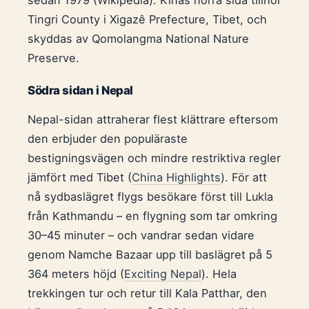
sedan 1979 (Wikipedia). Kinas norra sida tillhör
Tingri County i Xigazê Prefecture, Tibet, och
skyddas av Qomolangma National Nature
Preserve.
Södra sidan i Nepal
Nepal-sidan attraherar flest klättrare eftersom
den erbjuder den populäraste
bestigningsvägen och mindre restriktiva regler
jämfört med Tibet (
China Highlights
). För att
nå sydbaslägret flygs besökare först till Lukla
från Kathmandu – en flygning som tar omkring
30–45 minuter – och vandrar sedan vidare
genom Namche Bazaar upp till baslägret på 5
364 meters höjd (
Exciting Nepal
). Hela
trekkingen tur och retur till Kala Patthar, den