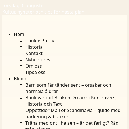
torsdag, 6 augusti
Kultur, nyheter och tips för nästa plan.
Hem
Cookie Policy
Historia
Kontakt
Nyhetsbrev
Om oss
Tipsa oss
Blogg
Barn som får tänder sent – orsaker och
normala åldrar
Boulevard of Broken Dreams: Kontrovers,
Historia och Text
Öppettider Mall of Scandinavia – guide med
parkering & butiker
Träna med ont i halsen – är det farligt? Råd