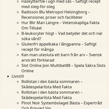
Fläskytterfile i ugn med sås – Saftigt recept
med steg-för-steg
Radisson Blu Metropol Helsingborg –
Recensioner, priser och faciliteter
Hur Blir Man Längre – Vetenskapliga Fakta
Om Tillväxt
B-leukocyter högt – Vad betyder det och när
söka vård?
Glutenfri äppelkaka i långpanna – Saftigt
recept för många
Kan man utesluta ett barn från arv – Svensk
arvsrätt förklarad
Slot Online Join Multibet88 – Spela Säkra Slots
Online
Livsstil
Rollistan i den bästa sommaren –
Skådespelarlista Med Fakta
Rollistan i den bästa sommaren –
Skådespelarlista Med Fakta
Pinot Noir Systembolaget Bästa – Expertråd
Och Prisvärt Vin