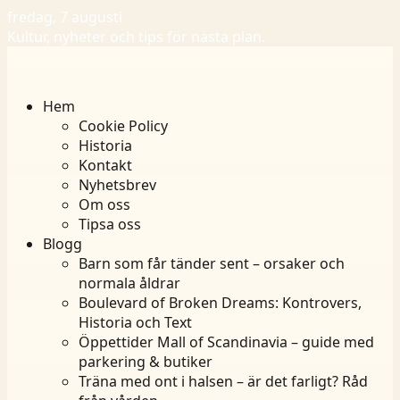
fredag, 7 augusti
Kultur, nyheter och tips för nästa plan.
Hem
Cookie Policy
Historia
Kontakt
Nyhetsbrev
Om oss
Tipsa oss
Blogg
Barn som får tänder sent – orsaker och
normala åldrar
Boulevard of Broken Dreams: Kontrovers,
Historia och Text
Öppettider Mall of Scandinavia – guide med
parkering & butiker
Träna med ont i halsen – är det farligt? Råd