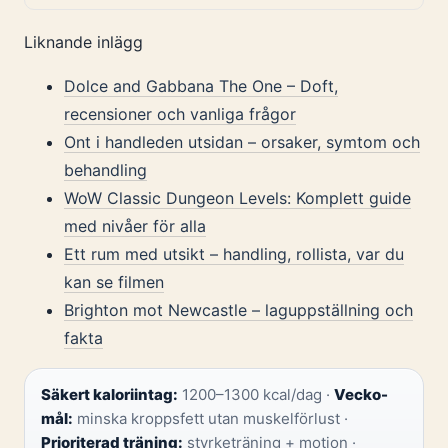
Liknande inlägg
Dolce and Gabbana The One – Doft,
recensioner och vanliga frågor
Ont i handleden utsidan – orsaker, symtom och
behandling
WoW Classic Dungeon Levels: Komplett guide
med nivåer för alla
Ett rum med utsikt – handling, rollista, var du
kan se filmen
Brighton mot Newcastle – laguppställning och
fakta
Säkert kaloriintag:
1200–1300 kcal/dag ·
Vecko-
mål:
minska kroppsfett utan muskelförlust ·
Prioriterad träning:
styrketräning + motion ·