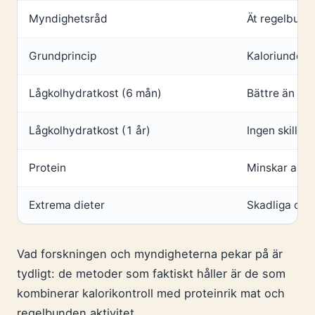
Myndighetsråd
Ät regelbunde
Grundprincip
Kaloriunders
Lågkolhydratkost (6 mån)
Bättre än kon
Lågkolhydratkost (1 år)
Ingen skillna
Protein
Minskar apti
Extrema dieter
Skadliga och 
Vad forskningen och myndigheterna pekar på är
tydligt: de metoder som faktiskt håller är de som
kombinerar kalorikontroll med proteinrik mat och
regelbunden aktivitet.