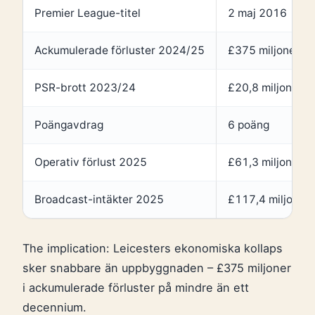
Premier League-titel
2 maj 2016
Ackumulerade förluster 2024/25
£375 miljoner
PSR-brott 2023/24
£20,8 miljoner ö
Poängavdrag
6 poäng
Operativ förlust 2025
£61,3 miljoner
Broadcast-intäkter 2025
£117,4 miljoner
The implication: Leicesters ekonomiska kollaps
sker snabbare än uppbyggnaden – £375 miljoner
i ackumulerade förluster på mindre än ett
decennium.