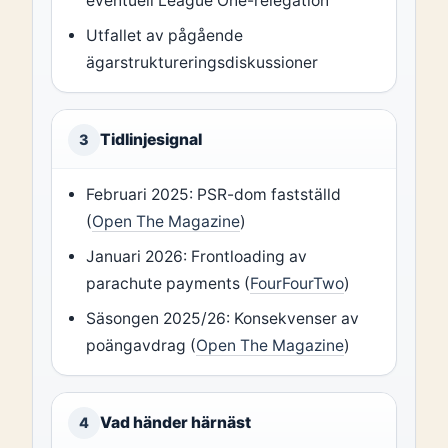
eventuell League One-relegation
Utfallet av pågående
ägarstruktureringsdiskussioner
Tidlinjesignal
3
Februari 2025: PSR-dom fastställd
(
Open The Magazine
)
Januari 2026: Frontloading av
parachute payments (
FourFourTwo
)
Säsongen 2025/26: Konsekvenser av
poängavdrag (
Open The Magazine
)
Vad händer härnäst
4