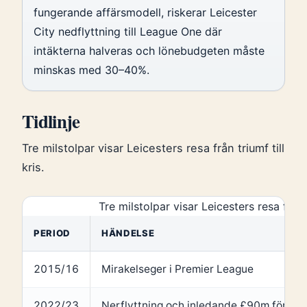
fungerande affärsmodell, riskerar Leicester
City nedflyttning till League One där
intäkterna halveras och lönebudgeten måste
minskas med 30–40%.
Tidlinje
Tre milstolpar visar Leicesters resa från triumf till
kris.
Tre milstolpar visar Leicesters resa från t
PERIOD
HÄNDELSE
2015/16
Mirakelseger i Premier League
2022/23
Nerflyttning och inledande £90m förlust