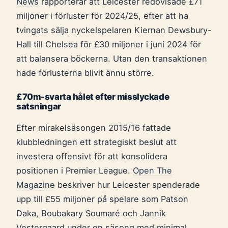
News
rapporterar att Leicester redovisade £71
miljoner i förluster för 2024/25, efter att ha
tvingats sälja nyckelspelaren Kiernan Dewsbury-
Hall till Chelsea för £30 miljoner i juni 2024 för
att balansera böckerna. Utan den transaktionen
hade förlusterna blivit ännu större.
£70m-svarta hålet efter misslyckade
satsningar
Efter mirakelsäsongen 2015/16 fattade
klubbledningen ett strategiskt beslut att
investera offensivt för att konsolidera
positionen i Premier League.
Open The
Magazine
beskriver hur Leicester spenderade
upp till £55 miljoner på spelare som Patson
Daka, Boubakary Soumaré och Jannik
Vestergaard under en säsong med minimal