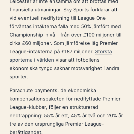
Leicester är inte ensamma om att brottas med
finansiella utmaningar. Sky Sports förklarar att
vid eventuell nedflyttning till League One
förväntas intäkterna falla med 50% jämfört med
Championship-nivå – från över £100 miljoner till
cirka £60 miljoner. Som jämförelse låg Premier
League-intäkterna på £187 miljoner.
Största
sporterna i världen
visar att fotbollens
ekonomiska tyngd saknar motsvarighet i andra
sporter.
Parachute payments, de ekonomiska
kompensationspaketen för nedflyttade Premier
League-klubbar, följer en strukturerad
nedtrappning: 55% år ett, 45% år två och 20% år
tre av den ursprungliga Premier League-
berättigandet.