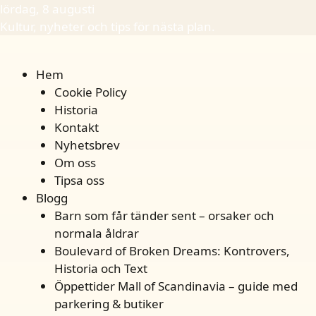
lördag, 8 augusti
Kultur, nyheter och tips för nästa plan.
Hem
Cookie Policy
Historia
Kontakt
Nyhetsbrev
Om oss
Tipsa oss
Blogg
Barn som får tänder sent – orsaker och
normala åldrar
Boulevard of Broken Dreams: Kontrovers,
Historia och Text
Öppettider Mall of Scandinavia – guide med
parkering & butiker