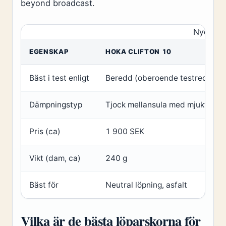
beyond broadcast.
Nyckelf
EGENSKAP
HOKA CLIFTON 10
Bäst i test enligt
Beredd (oberoende testredaktio
Dämpningstyp
Tjock mellansula med mjukt sku
Pris (ca)
1 900 SEK
Vikt (dam, ca)
240 g
Bäst för
Neutral löpning, asfalt
Vilka är de bästa löparskorna för