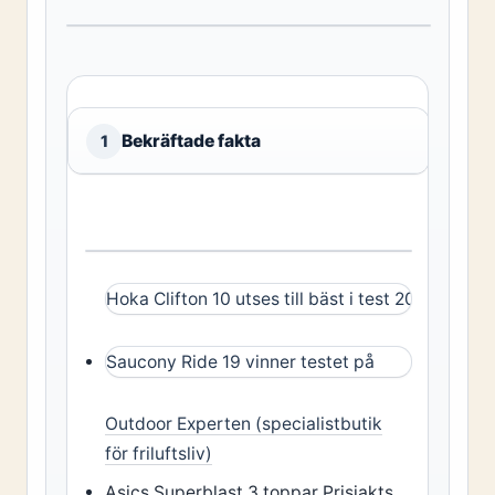
Bekräftade fakta
1
Hoka Clifton 10 utses till bäst i test 2026 av
Ber
Saucony Ride 19 vinner testet på
Outdoor Experten (specialistbutik
för friluftsliv)
Asics Superblast 3 toppar Prisjakts