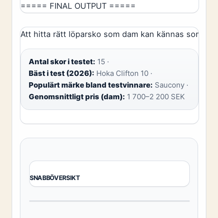
===== FINAL OUTPUT =====
Att hitta rätt löparsko som dam kan kännas som en 
Antal skor i testet:
15 ·
Bäst i test (2026):
Hoka Clifton 10 ·
Populärt märke bland testvinnare:
Saucony ·
Genomsnittligt pris (dam):
1 700–2 200 SEK
SNABBÖVERSIKT