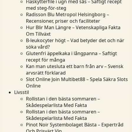
Fläskytterfile i ugn med sås – Saftigt recept
med steg-för-steg
Radisson Blu Metropol Helsingborg –
Recensioner, priser och faciliteter
Hur Blir Man Längre – Vetenskapliga Fakta
Om Tillväxt
B-leukocyter högt – Vad betyder det och när
söka vård?
Glutenfri äppelkaka i långpanna – Saftigt
recept för många
Kan man utesluta ett barn från arv – Svensk
arvsrätt förklarad
Slot Online Join Multibet88 – Spela Säkra Slots
Online
Livsstil
Rollistan i den bästa sommaren –
Skådespelarlista Med Fakta
Rollistan i den bästa sommaren –
Skådespelarlista Med Fakta
Pinot Noir Systembolaget Bästa – Expertråd
Och Prisvärt Vin