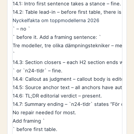
14.1: Intro first sentence takes a stance – fine.
14.2: Table lead-in – before first table, there is `
Nyckelfakta om toppmodellerna 2026
` – no `
` before it. Add a framing sentence: `
Tre modeller, tre olika dämpningstekniker – men pri
`
14.3: Section closers – each H2 section ends with a
` or `n24-tldr` – fine.
14.4: Callout as judgment – callout body is editorial
14.5: Source anchor text – all anchors have authorit
14.6: TL;DR editorial verdict – present.
14.7: Summary ending – `n24-tldr` states ”För dig s
No repair needed for most.
Add framing `
` before first table.