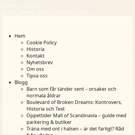
fredag, 7 augusti
Kultur, nyheter och tips för nästa plan.
Hem
Cookie Policy
Historia
Kontakt
Nyhetsbrev
Om oss
Tipsa oss
Blogg
Barn som får tänder sent – orsaker och
normala åldrar
Boulevard of Broken Dreams: Kontrovers,
Historia och Text
Öppettider Mall of Scandinavia – guide med
parkering & butiker
Träna med ont i halsen – är det farligt? Råd