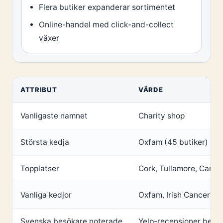
Flera butiker expanderar sortimentet
Online-handel med click-and-collect
växer
ATTRIBUT
VÄRDE
Vanligaste namnet
Charity shop
Största kedja
Oxfam (45 butiker)
Topplatser
Cork, Tullamore, Carlo
Vanliga kedjor
Oxfam, Irish Cancer Soc
Svenska besökare noterade
Yelp-recensioner bekräf