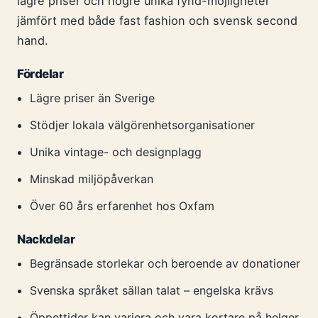
lägre priser och högre unika fynd-möjligheter
jämfört med både fast fashion och svensk second
hand.
Fördelar
Lägre priser än Sverige
Stödjer lokala välgörenhetsorganisationer
Unika vintage- och designplagg
Minskad miljöpåverkan
Över 60 års erfarenhet hos Oxfam
Nackdelar
Begränsade storlekar och beroende av donationer
Svenska språket sällan talat – engelska krävs
Öppettider kan variera och vara kortare på helger