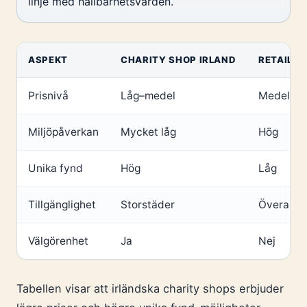
linje med hållbarhetsvärden.
ASPEKT
CHARITY SHOP IRLAND
RETAIL F
Prisnivå
Låg–medel
Medel–h
Miljöpåverkan
Mycket låg
Hög
Unika fynd
Hög
Låg
Tillgänglighet
Storstäder
Överallt
Välgörenhet
Ja
Nej
Tabellen visar att irländska charity shops erbjuder