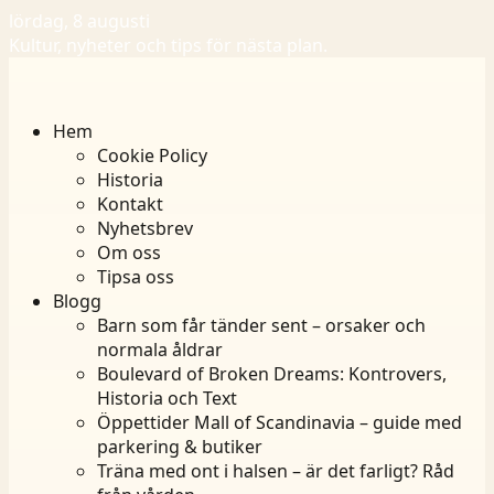
lördag, 8 augusti
Kultur, nyheter och tips för nästa plan.
Hem
Cookie Policy
Historia
Kontakt
Nyhetsbrev
Om oss
Tipsa oss
Blogg
Barn som får tänder sent – orsaker och
normala åldrar
Boulevard of Broken Dreams: Kontrovers,
Historia och Text
Öppettider Mall of Scandinavia – guide med
parkering & butiker
Träna med ont i halsen – är det farligt? Råd