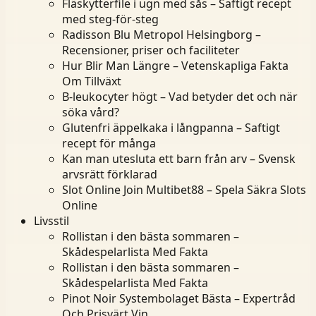
Fläskytterfile i ugn med sås – Saftigt recept
med steg-för-steg
Radisson Blu Metropol Helsingborg –
Recensioner, priser och faciliteter
Hur Blir Man Längre – Vetenskapliga Fakta
Om Tillväxt
B-leukocyter högt – Vad betyder det och när
söka vård?
Glutenfri äppelkaka i långpanna – Saftigt
recept för många
Kan man utesluta ett barn från arv – Svensk
arvsrätt förklarad
Slot Online Join Multibet88 – Spela Säkra Slots
Online
Livsstil
Rollistan i den bästa sommaren –
Skådespelarlista Med Fakta
Rollistan i den bästa sommaren –
Skådespelarlista Med Fakta
Pinot Noir Systembolaget Bästa – Expertråd
Och Prisvärt Vin