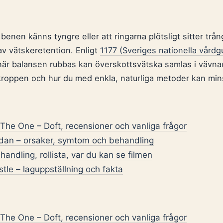
benen känns tyngre eller att ringarna plötsligt sitter trå
v vätskeretention. Enligt
1177 (Sveriges nationella vårdg
 när balansen rubbas kan överskottsvätska samlas i vävna
kroppen och hur du med enkla, naturliga metoder kan mi
he One – Doft, recensioner och vanliga frågor
idan – orsaker, symtom och behandling
handling, rollista, var du kan se filmen
le – laguppställning och fakta
he One – Doft, recensioner och vanliga frågor