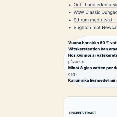
Ont i handleden uts
WoW Classic Dungeon
Ett rum med utsikt – 
Brighton mot Newcast
Vuxna har cirka 60 % vat
Vätskeretention kan orsak
Hos kvinnor är vätskeret
påverkar ·
Minst 8 glas vatten per
dag ·
Kaliumrika livsmedel min
SNABBÖVERSIKT