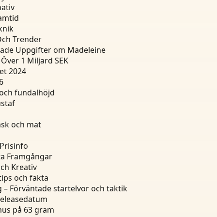
ativ
ramtid
knik
 Och Trender
tade Uppgifter om Madeleine
Över 1 Miljard SEK
et 2024
6
 och fundalhöjd
staf
äsk och mat
Prisinfo
kta Framgångar
ch Kreativ
tips och fakta
 – Förväntade startelvor och taktik
 releasedatum
gmus på 63 gram