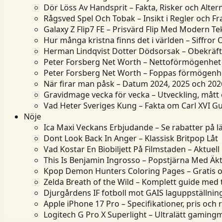
Dör Löss Av Handsprit – Fakta, Risker och Altern
Rågsved Spel Och Tobak – Insikt i Regler och F
Galaxy Z Flip7 FE – Prisvärd Flip Med Modern Te
Hur många kristna finns det i världen – Siffror
Herman Lindqvist Dotter Dödsorsak – Obekräf
Peter Forsberg Net Worth – Nettoförmögenhet 
Peter Forsberg Net Worth – Foppas förmögenh
När firar man påsk – Datum 2024, 2025 och 202
Gravidmage vecka för vecka – Utveckling, mått
Vad Heter Sveriges Kung – Fakta om Carl XVI Gu
Nöje
Ica Maxi Veckans Erbjudande – Se rabatter på l
Dont Look Back In Anger – Klassisk Britpop Låt
Vad Kostar En Biobiljett På Filmstaden – Aktuell 
This Is Benjamin Ingrosso – Popstjärna Med Ä
Kpop Demon Hunters Coloring Pages – Gratis o
Zelda Breath of the Wild – Komplett guide med 
Djurgårdens IF fotboll mot GAIS laguppställning
Apple iPhone 17 Pro – Specifikationer, pris och
Logitech G Pro X Superlight – Ultralätt gamin