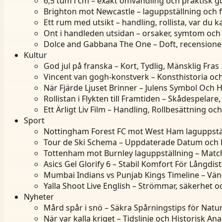
6,5 tum i cm – exakt omvandling och praktisk g
Brighton mot Newcastle – laguppställning och 
Ett rum med utsikt – handling, rollista, var du k
Ont i handleden utsidan – orsaker, symtom och
Dolce and Gabbana The One – Doft, recensioner
Kultur
God jul på franska – Kort, Tydlig, Mänsklig Fras
Vincent van gogh-konstverk – Konsthistoria och
När Fjärde Ljuset Brinner – Julens Symbol Och H
Rollistan i Flykten till Framtiden – Skådespelare,
Ett Ärligt Liv Film – Handling, Rollbesättning o
Sport
Nottingham Forest FC mot West Ham laguppstäl
Tour de Ski Schema – Uppdaterade Datum och
Tottenham mot Burnley laguppställning – Matc
Asics Gel Glorify 6 – Stabil Komfort För Långdis
Mumbai Indians vs Punjab Kings Timeline – Vä
Yalla Shoot Live English – Strömmar, säkerhet o
Nyheter
Mård spår i snö – Säkra Spårningstips för Natu
När var kalla kriget – Tidslinje och Historisk Ana