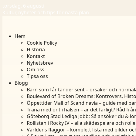
torsdag, 6 augusti
Kultur, nyheter och tips för nästa plan.
Hem
Cookie Policy
Historia
Kontakt
Nyhetsbrev
Om oss
Tipsa oss
Blogg
Barn som får tänder sent – orsaker och normal
Boulevard of Broken Dreams: Kontrovers, Histo
Öppettider Mall of Scandinavia – guide med par
Träna med ont i halsen – är det farligt? Råd frå
Göteborg Stad Lediga Jobb: Så ansöker du & lö
Rollistan i Rocky IV – alla skådespelare och rolle
Världens flaggor – komplett lista med bilder oc