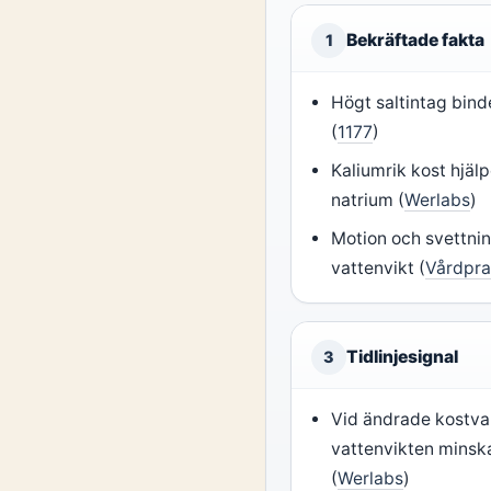
Bekräftade fakta
1
Högt saltintag bind
(
1177
)
Kaliumrik kost hjälp
natrium (
Werlabs
)
Motion och svettning
vattenvikt (
Vårdpra
Tidlinjesignal
3
Vid ändrade kostva
vattenvikten minsk
(
Werlabs
)