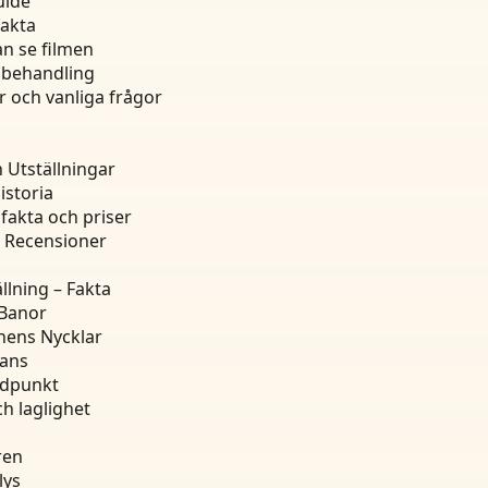
uide
fakta
an se filmen
 behandling
 och vanliga frågor
 Utställningar
istoria
 fakta och priser
ch Recensioner
lning – Fakta
 Banor
hens Nycklar
tans
ndpunkt
ch laglighet
ren
lys