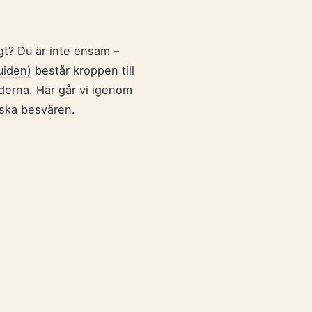
ngt? Du är inte ensam –
uiden)
består kroppen till
derna. Här går vi igenom
nska besvären.