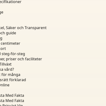
cifikationer
ge
el, Säker och Transparent
och guide
ng
4 centimeter
kort
d steg-för-steg
, priser och faciliteter
illväxt
ka vård?
pt för många
srätt förklarad
Online
ista Med Fakta
ista Med Fakta
 Prisvärt Vin