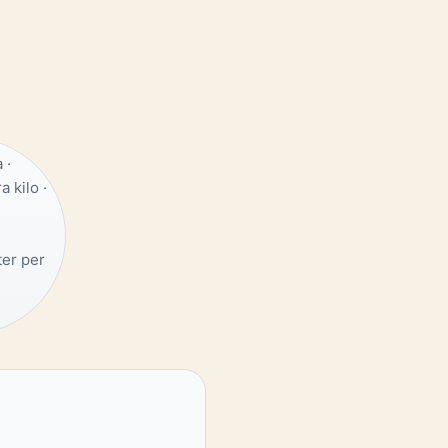
 ·
 kilo ·
ter per