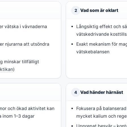
Vad som är oklart
2
er vätska i vävnaderna
Långsiktig effekt och sä
vätskedrivande kosttills
er njurarna att utsöndra
Exakt mekanism för magn
vätskebalansen
 minskar tillfälligt
ktikan
)
Vad händer härnäst
4
nor och ökad aktivitet kan
Fokusera på balanserad 
a inom 1–3 dagar
mycket kalium och reg
Upprepat besvär – kont