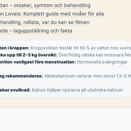
idan – orsaker, symtom och behandling
 Levels: Komplett guide med nivåer för alla
handling, rollista, var du kan se filmen
le – laguppställning och fakta
ten i kroppen:
Kroppsvikten består till 60 % av vatten hos vuxna
a upp till 2–3 kg övervikt:
Överflödig vätska kan motsvara flera
ention vanligast före menstruation:
Hormonella svängningar
 dag rekommenderas:
Vätskebehovet varierar men minst 1,5–2 li
skar svullnad:
Kalium hjälper njurarna att utsöndra natrium