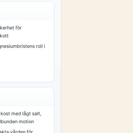
kerhet för
kott
esiumbristens roll i
kost med lågt salt,
elbunden motion
akta vården för