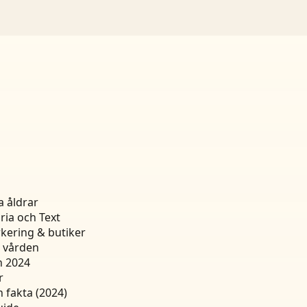
a åldrar
ria och Text
kering & butiker
n vården
n 2024
r
h fakta (2024)