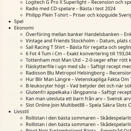
Logitech G Pro X Superlight – Recension och spe
Radio med CD-spelare – Bästa i test 2024
Philipp Plein T-shirt – Priser och köpguide Sveri
Spel
Ekonomi
Överföring mellan banker Handelsbanken – Enk
Vintage and Friends Stockholm – Datum, plats 
Sail Racing T Shirt – Bästa för regatta och segli
6 Fot 4 Tum i Cm – Exakt konvertering till 193,0
Tottenham mot Man Utd – 2-0-seger efter rött 
Fläskytterfile i ugn med sås – Saftigt recept me
Radisson Blu Metropol Helsingborg – Recensioner
Hur Blir Man Längre – Vetenskapliga Fakta Om T
B-leukocyter högt – Vad betyder det och när sö
Glutenfri äppelkaka i långpanna – Saftigt rece
Kan man utesluta ett barn från arv – Svensk arv
Slot Online Join Multibet88 – Spela Säkra Slots 
Livsstil
Rollistan i den bästa sommaren – Skådespelarl
Rollistan i den bästa sommaren – Skådespelarl
Pinot Noir Systembolaget Bästa – Expertråd Och