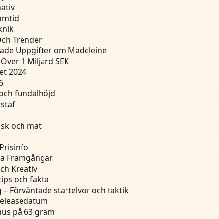
ativ
ramtid
knik
 Och Trender
tade Uppgifter om Madeleine
Över 1 Miljard SEK
et 2024
6
 och fundalhöjd
staf
äsk och mat
Prisinfo
kta Framgångar
ch Kreativ
tips och fakta
 – Förväntade startelvor och taktik
 releasedatum
gmus på 63 gram