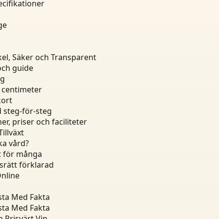
cifikationer
ge
el, Säker och Transparent
och guide
ng
4 centimeter
kort
d steg-för-steg
, priser och faciliteter
illväxt
ka vård?
pt för många
srätt förklarad
Online
ista Med Fakta
ista Med Fakta
 Prisvärt Vin