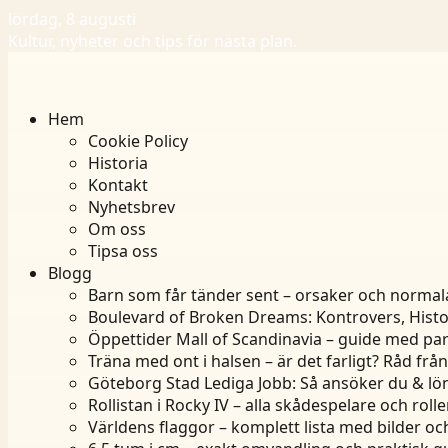
lördag, 8 augusti
Kultur, nyheter och tips för nästa plan.
Hem
Cookie Policy
Historia
Kontakt
Nyhetsbrev
Om oss
Tipsa oss
Blogg
Barn som får tänder sent – orsaker och normal
Boulevard of Broken Dreams: Kontrovers, Histo
Öppettider Mall of Scandinavia – guide med par
Träna med ont i halsen – är det farligt? Råd frå
Göteborg Stad Lediga Jobb: Så ansöker du & lö
Rollistan i Rocky IV – alla skådespelare och rolle
Världens flaggor – komplett lista med bilder oc