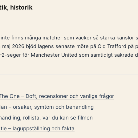
ik, historik
t inte finns många matcher som väcker så starka känslor 
 maj 2026 bjöd lagens senaste möte på Old Trafford på p
n 3–2-seger för Manchester United som samtidigt säkrad
e One – Doft, recensioner och vanliga frågor
dan – orsaker, symtom och behandling
andling, rollista, var du kan se filmen
le – laguppställning och fakta