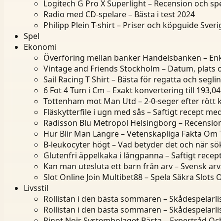
Logitech G Pro X Superlight – Recension och spe
Radio med CD-spelare – Bästa i test 2024
Philipp Plein T-shirt – Priser och köpguide Sveri
Spel
Ekonomi
Överföring mellan banker Handelsbanken – Enk
Vintage and Friends Stockholm – Datum, plats 
Sail Racing T Shirt – Bästa för regatta och segli
6 Fot 4 Tum i Cm – Exakt konvertering till 193,0
Tottenham mot Man Utd – 2-0-seger efter rött 
Fläskytterfile i ugn med sås – Saftigt recept me
Radisson Blu Metropol Helsingborg – Recensioner
Hur Blir Man Längre – Vetenskapliga Fakta Om T
B-leukocyter högt – Vad betyder det och när sö
Glutenfri äppelkaka i långpanna – Saftigt rece
Kan man utesluta ett barn från arv – Svensk arv
Slot Online Join Multibet88 – Spela Säkra Slots 
Livsstil
Rollistan i den bästa sommaren – Skådespelarl
Rollistan i den bästa sommaren – Skådespelarl
Pinot Noir Systembolaget Bästa – Expertråd Och