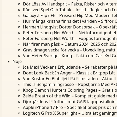
Dör Löss Av Handsprit – Fakta, Risker och Altern
Rågsved Spel Och Tobak – Insikt i Regler och F
Galaxy Z Flip7 FE – Prisvärd Flip Med Modern Te
Hur många kristna finns det i världen – Siffror
Herman Lindqvist Dotter Dödsorsak – Obekräf
Peter Forsberg Net Worth – Nettoförmögenhet 
Peter Forsberg Net Worth – Foppas förmögenh
När firar man påsk – Datum 2024, 2025 och 202
Gravidmage vecka för vecka – Utveckling, mått
Vad Heter Sveriges Kung – Fakta om Carl XVI Gu
Nöje
Ica Maxi Veckans Erbjudande – Se rabatter på l
Dont Look Back In Anger – Klassisk Britpop Låt
Vad Kostar En Biobiljett På Filmstaden – Aktuell 
This Is Benjamin Ingrosso – Popstjärna Med Ä
Kpop Demon Hunters Coloring Pages – Gratis o
Zelda Breath of the Wild – Komplett guide med 
Djurgårdens IF fotboll mot GAIS laguppställning
Apple iPhone 17 Pro – Specifikationer, pris och
Logitech G Pro X Superlight – Ultralätt gamin