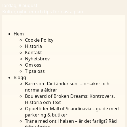
lördag, 8 augusti
Kultur, nyheter och tips för nästa plan.
Hem
Cookie Policy
Historia
Kontakt
Nyhetsbrev
Om oss
Tipsa oss
Blogg
Barn som får tänder sent – orsaker och
normala åldrar
Boulevard of Broken Dreams: Kontrovers,
Historia och Text
Öppettider Mall of Scandinavia – guide med
parkering & butiker
Träna med ont i halsen – är det farligt? Råd