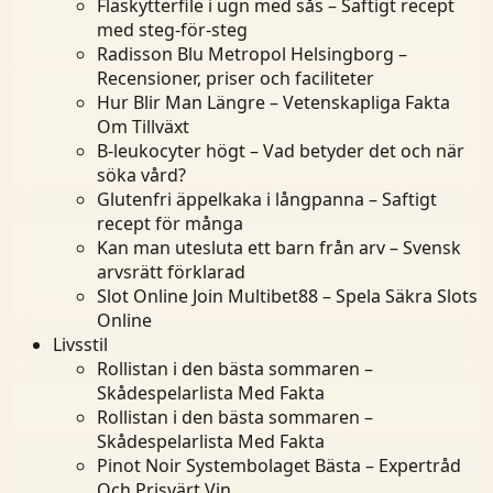
Fläskytterfile i ugn med sås – Saftigt recept
med steg-för-steg
Radisson Blu Metropol Helsingborg –
Recensioner, priser och faciliteter
Hur Blir Man Längre – Vetenskapliga Fakta
Om Tillväxt
B-leukocyter högt – Vad betyder det och när
söka vård?
Glutenfri äppelkaka i långpanna – Saftigt
recept för många
Kan man utesluta ett barn från arv – Svensk
arvsrätt förklarad
Slot Online Join Multibet88 – Spela Säkra Slots
Online
Livsstil
Rollistan i den bästa sommaren –
Skådespelarlista Med Fakta
Rollistan i den bästa sommaren –
Skådespelarlista Med Fakta
Pinot Noir Systembolaget Bästa – Expertråd
Och Prisvärt Vin