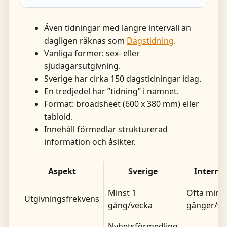
Även tidningar med längre intervall än
dagligen räknas som
Dagstidning
.
Vanliga former: sex- eller
sjudagarsutgivning.
Sverige har cirka 150 dagstidningar idag.
En tredjedel har ”tidning” i namnet.
Format: broadsheet (600 x 380 mm) eller
tabloid.
Innehåll förmedlar strukturerad
information och åsikter.
Aspekt
Sverige
Internat
Minst 1
Ofta minst
Utgivningsfrekvens
gång/vecka
gånger/ve
Nyhetsförmedling