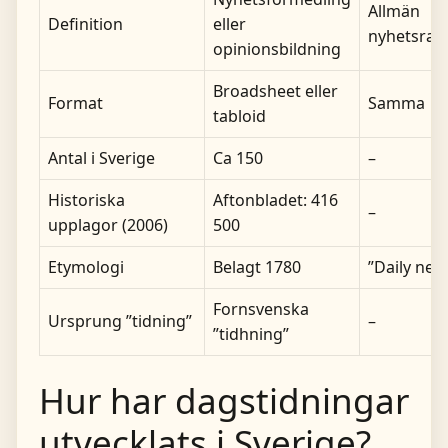
Allmän
Definition
eller
nyhetsrap
opinionsbildning
Broadsheet eller
Format
Samma
tabloid
Antal i Sverige
Ca 150
–
Historiska
Aftonbladet: 416
–
upplagor (2006)
500
Etymologi
Belagt 1780
”Daily ne
Fornsvenska
Ursprung ”tidning”
–
”tidhning”
Hur har dagstidningar
utvecklats i Sverige?