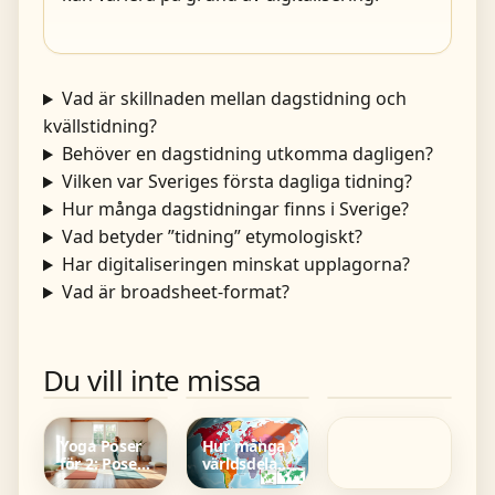
Vad är skillnaden mellan dagstidning och
kvällstidning?
Behöver en dagstidning utkomma dagligen?
Vilken var Sveriges första dagliga tidning?
Hur många dagstidningar finns i Sverige?
Vad betyder ”tidning” etymologiskt?
Har digitaliseringen minskat upplagorna?
Vad är broadsheet-format?
Rollistan i
Rollistan i
Queen of
Du vill inte missa
Flykten till
Mean Girls
Fucking
Hur ser
Framtiden –
2004 och
Everything –
herpes ut? –
Skådespelare,
2024 –
allt om
Symtom,
fakta och
komplett
serien,
bilder och
priser
lista
skådespelarna
Yoga Poser
Hur många
skillnad
&
för 2: Poser
världsdelar
mot finne
premiären
för
finns det? 7,