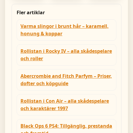
Nybörjare,
6 eller 8
Barn,
kontinenter
Vänner
Fler artiklar
Varma slingor i brunt hår – karamell,
honung & koppar
Rollistan i Rocky IV – alla skådespelare
och roller
Abercrombie and Fitch Parfym – Priser,
dofter och köpguide
Rollistan i Con Air – alla skådespelare
och karaktärer 1997
Black Ops 6 PS4: Tillgänglig, prestanda